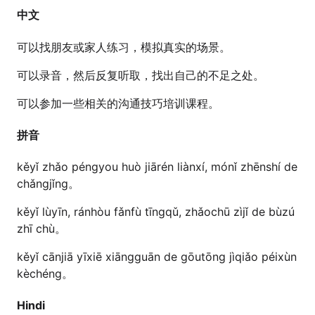
中文
可以找朋友或家人练习，模拟真实的场景。
可以录音，然后反复听取，找出自己的不足之处。
可以参加一些相关的沟通技巧培训课程。
拼音
kěyǐ zhǎo péngyou huò jiārén liànxí, mónǐ zhēnshí de
chǎngjǐng。
kěyǐ lùyīn, ránhòu fǎnfù tīngqǔ, zhǎochū zìjǐ de bùzú
zhī chù。
kěyǐ cānjiā yīxiē xiāngguān de gōutōng jìqiǎo péixùn
kèchéng。
Hindi