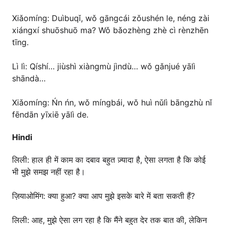
Xiǎomíng: Duìbuqǐ, wǒ gāngcái zǒushén le, néng zài
xiángxí shuōshuō ma? Wǒ bǎozhèng zhè cì rènzhēn
tīng.
Lì lì: Qíshí… jiùshì xiàngmù jìndù… wǒ gǎnjué yālì
shāndà…
Xiǎomíng: Ńn ńn, wǒ míngbái, wǒ huì nǔlì bāngzhù nǐ
fēndān yīxiē yālì de.
Hindi
लिली: हाल ही में काम का दबाव बहुत ज़्यादा है, ऐसा लगता है कि कोई
भी मुझे समझ नहीं रहा है।
ज़ियाओमिंग: क्या हुआ? क्या आप मुझे इसके बारे में बता सकती हैं?
लिली: आह, मुझे ऐसा लग रहा है कि मैंने बहुत देर तक बात की, लेकिन