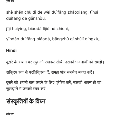
拼音
shè shēn chù dì de wèi duìfāng zhāoxiǎng, tǐhuì
duìfāng de gǎnshòu。
jījí huíyìng, biǎodá lǐjiě hé zhīchí。
yǐndǎo duìfāng biǎodá, bāngzhù qí shūlǐ qíngxù。
Hindi
दूसरे के स्थान पर खुद को रखकर सोचें, उसकी भावनाओं को समझें।
सक्रिय रूप से प्रतिक्रिया दें, समझ और समर्थन व्यक्त करें।
दूसरे को अपनी बात कहने के लिए प्रेरित करें, उसकी भावनाओं को
सुलझाने में उसकी मदद करें।
संस्कृतियों के विघ्न
中文