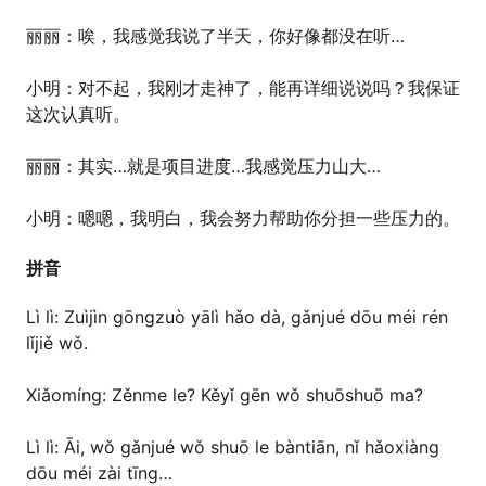
丽丽：唉，我感觉我说了半天，你好像都没在听…
小明：对不起，我刚才走神了，能再详细说说吗？我保证
这次认真听。
丽丽：其实…就是项目进度…我感觉压力山大…
小明：嗯嗯，我明白，我会努力帮助你分担一些压力的。
拼音
Lì lì: Zuìjìn gōngzuò yālì hǎo dà, gǎnjué dōu méi rén
lǐjiě wǒ.
Xiǎomíng: Zěnme le? Kěyǐ gēn wǒ shuōshuō ma?
Lì lì: Āi, wǒ gǎnjué wǒ shuō le bàntiān, nǐ hǎoxiàng
dōu méi zài tīng…