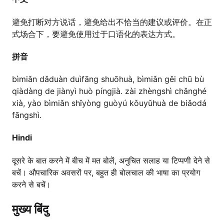
避免打断对方说话，避免给出不恰当的建议或评价。在正
式场合下，要避免使用过于口语化的表达方式。
拼音
bìmiǎn dǎduàn duìfāng shuōhuà, bìmiǎn gěi chū bù
qiàdàng de jiànyì huò píngjià. zài zhèngshì chǎnghé
xià, yào bìmiǎn shǐyòng guòyú kǒuyǔhuà de biǎodá
fāngshì.
Hindi
दूसरे के बात करने में बीच में मत बोलें, अनुचित सलाह या टिप्पणी देने से
बचें। औपचारिक अवसरों पर, बहुत ही बोलचाल की भाषा का प्रयोग
करने से बचें।
मुख्य बिंदु