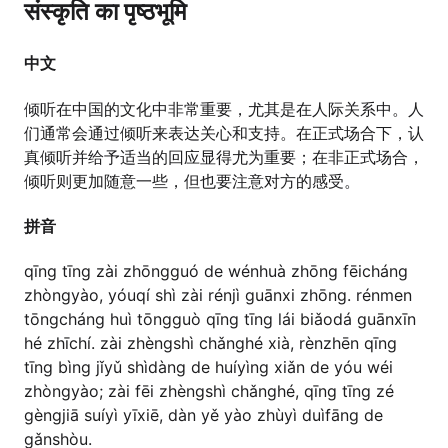
संस्कृति का पृष्ठभूमि
中文
倾听在中国的文化中非常重要，尤其是在人际关系中。人
们通常会通过倾听来表达关心和支持。在正式场合下，认
真倾听并给予适当的回应显得尤为重要；在非正式场合，
倾听则更加随意一些，但也要注意对方的感受。
拼音
qīng tīng zài zhōngguó de wénhuà zhōng fēicháng
zhòngyào, yóuqí shì zài rénjì guānxi zhōng. rénmen
tōngcháng huì tōngguò qīng tīng lái biǎodá guānxīn
hé zhīchí. zài zhèngshì chǎnghé xià, rènzhēn qīng
tīng bìng jǐyǔ shìdàng de huíyìng xiǎn de yóu wéi
zhòngyào; zài fēi zhèngshì chǎnghé, qīng tīng zé
gèngjiā suíyì yīxiē, dàn yě yào zhùyì duìfāng de
gǎnshòu.