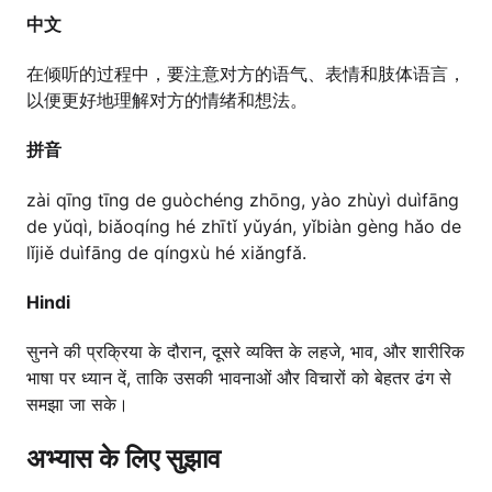
中文
在倾听的过程中，要注意对方的语气、表情和肢体语言，
以便更好地理解对方的情绪和想法。
拼音
zài qīng tīng de guòchéng zhōng, yào zhùyì duìfāng
de yǔqì, biǎoqíng hé zhītǐ yǔyán, yǐbiàn gèng hǎo de
lǐjiě duìfāng de qíngxù hé xiǎngfǎ.
Hindi
सुनने की प्रक्रिया के दौरान, दूसरे व्यक्ति के लहजे, भाव, और शारीरिक
भाषा पर ध्यान दें, ताकि उसकी भावनाओं और विचारों को बेहतर ढंग से
समझा जा सके।
अभ्यास के लिए सुझाव