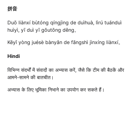
拼音
Duō liànxí bùtóng qíngjìng de duìhuà, lìrú tuánduì
huìyì, yī duì yī gōutōng děng。
Kěyǐ yòng juésè bànyǎn de fāngshì jìnxíng liànxí。
Hindi
विभिन्न संदर्भों में संवादों का अभ्यास करें, जैसे कि टीम की बैठकें और
आमने-सामने की बातचीत।
अभ्यास के लिए भूमिका निभाने का उपयोग कर सकते हैं।