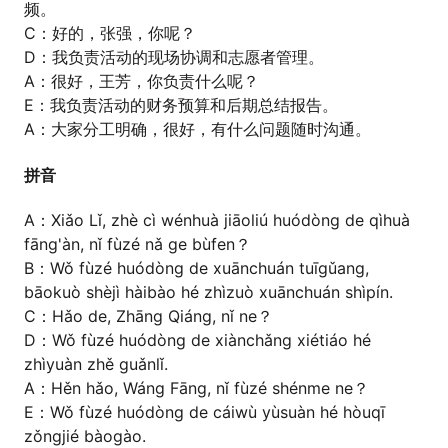
频。
C：好的，张强，你呢？
D：我负责活动的现场协调和志愿者管理。
A：很好，王芳，你负责什么呢？
E：我负责活动的财务预算和后期总结报告。
A：大家分工明确，很好，有什么问题随时沟通。
拼音
A：Xiǎo Lǐ, zhè cì wénhuà jiāoliú huódòng de qìhuà
fāng'àn, nǐ fùzé nǎ ge bùfen？
B：Wǒ fùzé huódòng de xuānchuán tuīgǔang,
bāokuò shèjì hàibào hé zhìzuò xuānchuán shìpín.
C：Hǎo de, Zhāng Qiáng, nǐ ne？
D：Wǒ fùzé huódòng de xiànchǎng xiétiáo hé
zhìyuàn zhě guǎnlǐ.
A：Hěn hǎo, Wáng Fāng, nǐ fùzé shénme ne？
E：Wǒ fùzé huódòng de cáiwù yùsuàn hé hòuqī
zǒngjié bàogào.