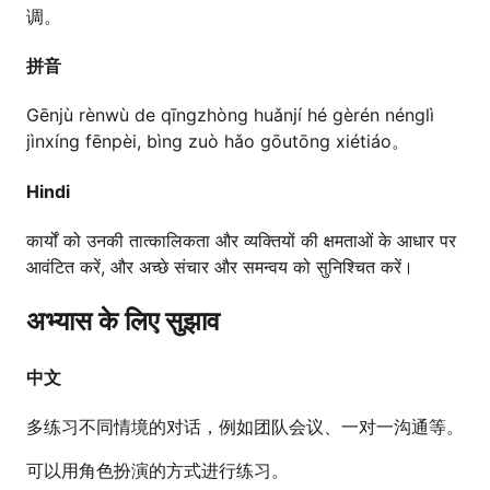
调。
拼音
Gēnjù rènwù de qīngzhòng huǎnjí hé gèrén nénglì
jìnxíng fēnpèi, bìng zuò hǎo gōutōng xiétiáo。
Hindi
कार्यों को उनकी तात्कालिकता और व्यक्तियों की क्षमताओं के आधार पर
आवंटित करें, और अच्छे संचार और समन्वय को सुनिश्चित करें।
अभ्यास के लिए सुझाव
中文
多练习不同情境的对话，例如团队会议、一对一沟通等。
可以用角色扮演的方式进行练习。