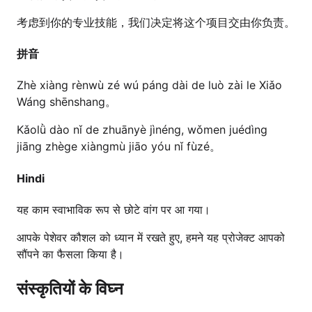
考虑到你的专业技能，我们决定将这个项目交由你负责。
拼音
Zhè xiàng rènwù zé wú páng dài de luò zài le Xiǎo
Wáng shēnshang。
Kǎolǜ dào nǐ de zhuānyè jìnéng, wǒmen juédìng
jiāng zhège xiàngmù jiāo yóu nǐ fùzé。
Hindi
यह काम स्वाभाविक रूप से छोटे वांग पर आ गया।
आपके पेशेवर कौशल को ध्यान में रखते हुए, हमने यह प्रोजेक्ट आपको
सौंपने का फैसला किया है।
संस्कृतियों के विघ्न