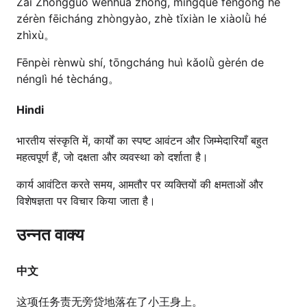
Zài Zhōngguó wénhuà zhōng, míngquè fēngōng hé
zérèn fēicháng zhòngyào, zhè tǐxiàn le xiàolǜ hé
zhìxù。
Fēnpèi rènwù shí, tōngcháng huì kǎolǜ gèrén de
nénglì hé tècháng。
Hindi
भारतीय संस्कृति में, कार्यों का स्पष्ट आवंटन और जिम्मेदारियाँ बहुत
महत्वपूर्ण हैं, जो दक्षता और व्यवस्था को दर्शाता है।
कार्य आवंटित करते समय, आमतौर पर व्यक्तियों की क्षमताओं और
विशेषज्ञता पर विचार किया जाता है।
उन्नत वाक्य
中文
这项任务责无旁贷地落在了小王身上。