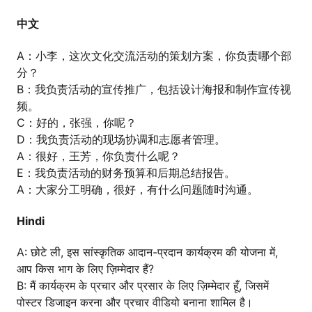
中文
A：小李，这次文化交流活动的策划方案，你负责哪个部
分？
B：我负责活动的宣传推广，包括设计海报和制作宣传视
频。
C：好的，张强，你呢？
D：我负责活动的现场协调和志愿者管理。
A：很好，王芳，你负责什么呢？
E：我负责活动的财务预算和后期总结报告。
A：大家分工明确，很好，有什么问题随时沟通。
Hindi
A: छोटे ली, इस सांस्कृतिक आदान-प्रदान कार्यक्रम की योजना में,
आप किस भाग के लिए ज़िम्मेदार हैं?
B: मैं कार्यक्रम के प्रचार और प्रसार के लिए ज़िम्मेदार हूँ, जिसमें
पोस्टर डिजाइन करना और प्रचार वीडियो बनाना शामिल है।