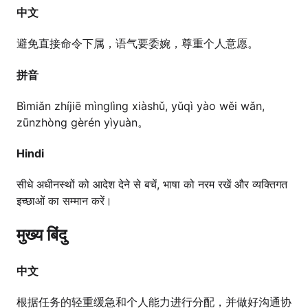
中文
避免直接命令下属，语气要委婉，尊重个人意愿。
拼音
Bìmiǎn zhíjiē mìnglìng xiàshǔ, yǔqì yào wěi wǎn,
zūnzhòng gèrén yìyuàn。
Hindi
सीधे अधीनस्थों को आदेश देने से बचें, भाषा को नरम रखें और व्यक्तिगत
इच्छाओं का सम्मान करें।
मुख्य बिंदु
中文
根据任务的轻重缓急和个人能力进行分配，并做好沟通协