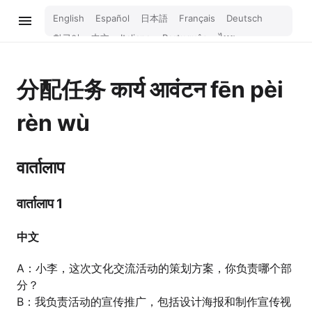
English
Español
日本語
Français
Deutsch
한국어
中文
Italiano
Português
ไทย
Bahasa Melayu
Türkçe
Tiếng Việt
Bahasa Indonesia
Русский
हिन्दी
分配任务
कार्य आवंटन
fēn pèi
rèn wù
वार्तालाप
वार्तालाप 1
中文
A：小李，这次文化交流活动的策划方案，你负责哪个部
分？
B：我负责活动的宣传推广，包括设计海报和制作宣传视