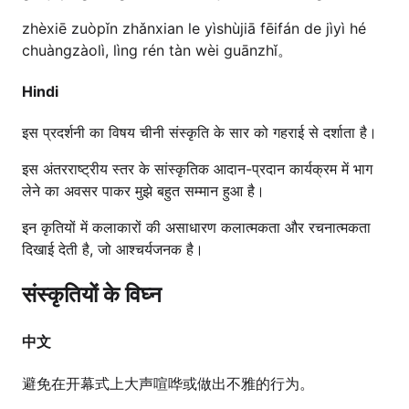
zhèxiē zuòpǐn zhǎnxian le yìshùjiā fēifán de jìyì hé
chuàngzàolì, lìng rén tàn wèi guānzhǐ。
Hindi
इस प्रदर्शनी का विषय चीनी संस्कृति के सार को गहराई से दर्शाता है।
इस अंतरराष्ट्रीय स्तर के सांस्कृतिक आदान-प्रदान कार्यक्रम में भाग
लेने का अवसर पाकर मुझे बहुत सम्मान हुआ है।
इन कृतियों में कलाकारों की असाधारण कलात्मकता और रचनात्मकता
दिखाई देती है, जो आश्चर्यजनक है।
संस्कृतियों के विघ्न
中文
避免在开幕式上大声喧哗或做出不雅的行为。