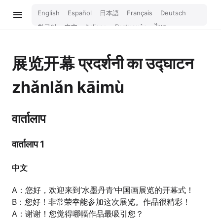
English
Español
日本語
Français
Deutsch
한국어
中文
Italiano
Português
ไทย
Bahasa Melayu
Türkçe
Tiếng Việt
Bahasa Indonesia
Русский
हिन्दी
展览开幕
प्रदर्शनी का उद्घाटन
zhǎnlǎn kāimù
वार्तालाप
वार्तालाप 1
中文
A：您好，欢迎来到‘水墨丹青’中国画展览的开幕式！
B：您好！非常荣幸能参加这次展览。作品很精彩！
A：谢谢！您觉得哪幅作品最吸引您？