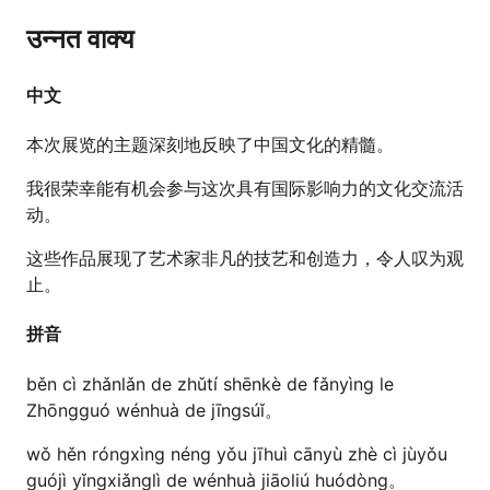
उन्नत वाक्य
中文
本次展览的主题深刻地反映了中国文化的精髓。
我很荣幸能有机会参与这次具有国际影响力的文化交流活
动。
这些作品展现了艺术家非凡的技艺和创造力，令人叹为观
止。
拼音
běn cì zhǎnlǎn de zhǔtí shēnkè de fǎnyìng le
Zhōngguó wénhuà de jīngsúǐ。
wǒ hěn róngxìng néng yǒu jīhuì cānyù zhè cì jùyǒu
guójì yǐngxiǎnglì de wénhuà jiāoliú huódòng。