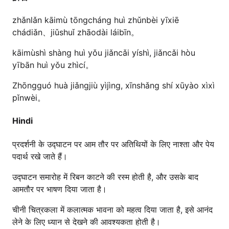
zhǎnlǎn kāimù tōngcháng huì zhǔnbèi yīxiē
chádiǎn、jiǔshuǐ zhāodài láibīn。
kāimùshì shàng huì yǒu jiǎncǎi yíshì, jiǎncǎi hòu
yībān huì yǒu zhìcí。
Zhōngguó huà jiǎngjiù yìjìng, xīnshǎng shí xūyào xìxì
pǐnwèi。
Hindi
प्रदर्शनी के उद्घाटन पर आम तौर पर अतिथियों के लिए नाश्ता और पेय
पदार्थ रखे जाते हैं।
उद्घाटन समारोह में रिबन काटने की रस्म होती है, और उसके बाद
आमतौर पर भाषण दिया जाता है।
चीनी चित्रकला में कलात्मक भावना को महत्व दिया जाता है, इसे आनंद
लेने के लिए ध्यान से देखने की आवश्यकता होती है।