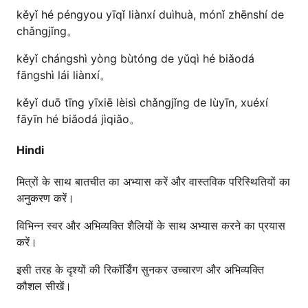
kěyǐ hé péngyou yīqǐ liànxí duìhuà, mónǐ zhēnshí de
chǎngjǐng。
kěyǐ chángshì yòng bùtóng de yǔqì hé biǎodá
fāngshì lái liànxí。
kěyǐ duō tīng yīxiē lèisì chǎngjǐng de lùyīn, xuéxí
fāyīn hé biǎodá jìqiǎo。
Hindi
मित्रों के साथ बातचीत का अभ्यास करें और वास्तविक परिस्थितियों का
अनुकरण करें।
विभिन्न स्वर और अभिव्यक्ति शैलियों के साथ अभ्यास करने का प्रयास
करें।
इसी तरह के दृश्यों की रिकॉर्डिंग सुनकर उच्चारण और अभिव्यक्ति
कौशल सीखें।