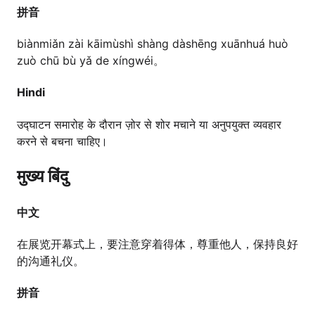
拼音
biànmiǎn zài kāimùshì shàng dàshēng xuānhuá huò
zuò chū bù yǎ de xíngwéi。
Hindi
उद्घाटन समारोह के दौरान ज़ोर से शोर मचाने या अनुपयुक्त व्यवहार
करने से बचना चाहिए।
मुख्य बिंदु
中文
在展览开幕式上，要注意穿着得体，尊重他人，保持良好
的沟通礼仪。
拼音