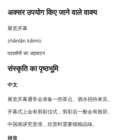
अक्सर उपयोग किए जाने वाले वाक्य
展览开幕
zhǎnlǎn kāimù
प्रदर्शनी का उद्घाटन
संस्कृति का पृष्ठभूमि
中文
展览开幕通常会准备一些茶点、酒水招待来宾。
开幕式上会有剪彩仪式，剪彩后一般会有致辞。
中国画讲究意境，欣赏时需要细细品味。
拼音