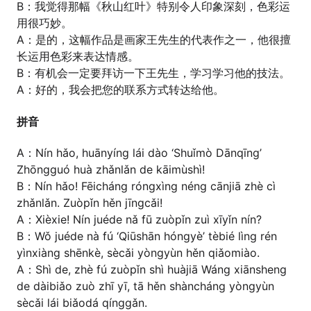
B：我觉得那幅《秋山红叶》特别令人印象深刻，色彩运
用很巧妙。
A：是的，这幅作品是画家王先生的代表作之一，他很擅
长运用色彩来表达情感。
B：有机会一定要拜访一下王先生，学习学习他的技法。
A：好的，我会把您的联系方式转达给他。
拼音
A：Nín hǎo, huānyíng lái dào ‘Shuǐmò Dānqīng’
Zhōngguó huà zhǎnlǎn de kāimùshì!
B：Nín hǎo! Fēicháng róngxìng néng cānjiā zhè cì
zhǎnlǎn. Zuòpǐn hěn jīngcǎi!
A：Xièxie! Nín juéde nǎ fū zuòpǐn zuì xīyǐn nín?
B：Wǒ juéde nà fú ‘Qiūshān hóngyè’ tèbié lìng rén
yìnxiàng shēnkè, sècǎi yòngyùn hěn qiǎomiào.
A：Shì de, zhè fú zuòpǐn shì huàjiā Wáng xiānsheng
de dàibiǎo zuò zhī yī, tā hěn shàncháng yòngyùn
sècǎi lái biǎodá qínggǎn.