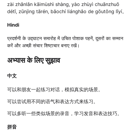
zài zhǎnlǎn kāimùshì shàng, yào zhùyì chuānzhuō
détǐ, zūnjìng tārén, bǎochí liánghǎo de gōutōng lǐyí。
Hindi
प्रदर्शनी के उद्घाटन समारोह में उचित पोशाक पहनें, दूसरों का सम्मान
करें और अच्छी संचार शिष्टाचार बनाए रखें।
अभ्यास के लिए सुझाव
中文
可以和朋友一起练习对话，模拟真实的场景。
可以尝试用不同的语气和表达方式来练习。
可以多听一些类似场景的录音，学习发音和表达技巧。
拼音