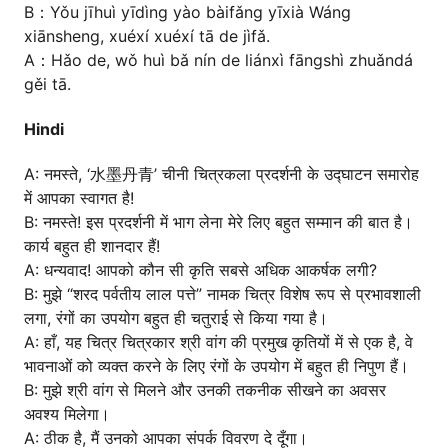
B：Yǒu jīhuì yīdìng yào bàifǎng yīxià Wáng
xiānsheng, xuéxí xuéxí tā de jìfǎ.
A：Hǎo de, wǒ huì bǎ nín de liánxì fāngshì zhuǎndá
gěi tā.
Hindi
A: नमस्ते, ‘水墨丹青’ चीनी चित्रकला प्रदर्शनी के उद्घाटन समारोह
में आपका स्वागत है!
B: नमस्ते! इस प्रदर्शनी में भाग लेना मेरे लिए बहुत सम्मान की बात है।
कार्य बहुत ही शानदार हैं!
A: धन्यवाद! आपको कौन सी कृति सबसे अधिक आकर्षक लगी?
B: मुझे “शरद पर्वतीय लाल पत्ते” नामक चित्र विशेष रूप से प्रभावशाली
लगा, रंगों का उपयोग बहुत ही चतुराई से किया गया है।
A: हाँ, यह चित्र चित्रकार श्री वांग की प्रमुख कृतियों में से एक है, वे
भावनाओं को व्यक्त करने के लिए रंगों के उपयोग में बहुत ही निपुण हैं।
B: मुझे श्री वांग से मिलने और उनकी तकनीक सीखने का अवसर
अवश्य मिलेगा।
A: ठीक है, मैं उनको आपका संपर्क विवरण दे दूँगा।