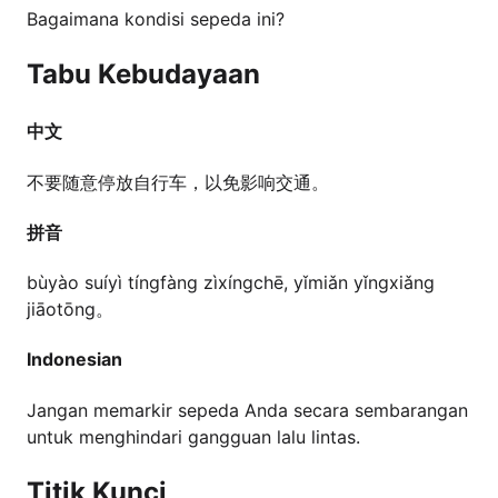
Bagaimana kondisi sepeda ini?
Tabu Kebudayaan
中文
不要随意停放自行车，以免影响交通。
拼音
bùyào suíyì tíngfàng zìxíngchē, yǐmiǎn yǐngxiǎng
jiāotōng。
Indonesian
Jangan memarkir sepeda Anda secara sembarangan
untuk menghindari gangguan lalu lintas.
Titik Kunci