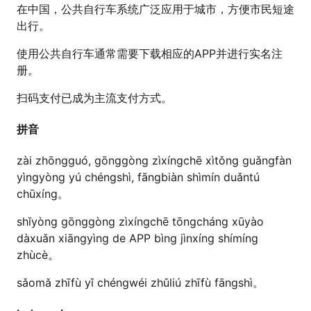
在中国，公共自行车系统广泛应用于城市，方便市民短途
出行。
使用公共自行车通常需要下载相应的APP并进行实名注
册。
扫码支付已成为主流支付方式。
拼音
zài zhōngguó, gōnggòng zìxíngchē xìtǒng guǎngfàn
yìngyòng yú chéngshì, fāngbiàn shìmín duǎntú
chūxíng。
shǐyòng gōnggòng zìxíngchē tōngcháng xūyào
dàxuǎn xiāngyìng de APP bìng jìnxíng shímíng
zhùcè。
sǎomǎ zhīfù yǐ chéngwéi zhǔliú zhīfù fāngshì。