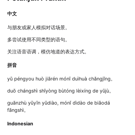
中文
与朋友或家人模拟对话场景。
多尝试使用不同类型的语句。
关注语音语调，模仿地道的表达方式。
拼音
yǔ péngyou huò jiārén mónǐ duìhuà chǎngjǐng。
duō chángshì shǐyòng bùtóng lèixíng de yǔjù。
guānzhù yǔyīn yǔdiào, mónǐ dìdào de biǎodá
fāngshì。
Indonesian