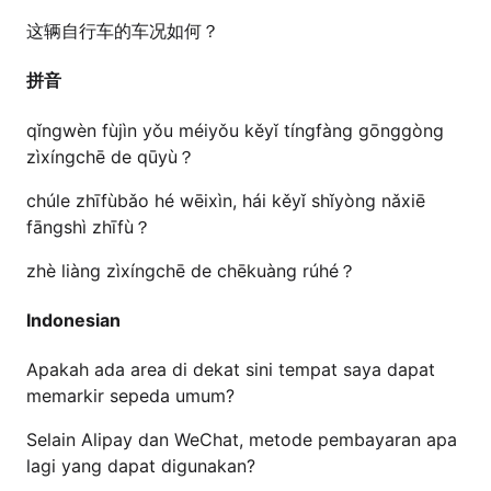
这辆自行车的车况如何？
拼音
qǐngwèn fùjìn yǒu méiyǒu kěyǐ tíngfàng gōnggòng
zìxíngchē de qūyù？
chúle zhīfùbǎo hé wēixìn, hái kěyǐ shǐyòng nǎxiē
fāngshì zhīfù？
zhè liàng zìxíngchē de chēkuàng rúhé？
Indonesian
Apakah ada area di dekat sini tempat saya dapat
memarkir sepeda umum?
Selain Alipay dan WeChat, metode pembayaran apa
lagi yang dapat digunakan?