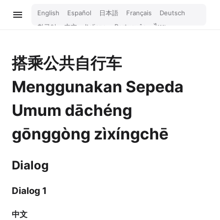
English
Español
日本語
Français
Deutsch
한국어
中文
Italiano
Português
ไทย
Bahasa Melayu
Türkçe
Tiếng Việt
Bahasa Indonesia
Русский
हिन्दी
搭乘公共自行车
Menggunakan Sepeda
Umum
dāchéng
gōnggòng zìxíngchē
Dialog
Dialog 1
中文