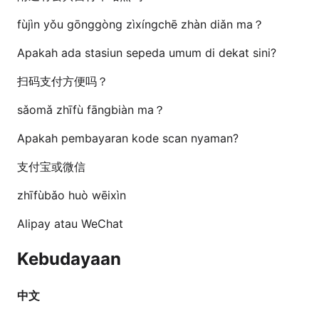
fùjìn yǒu gōnggòng zìxíngchē zhàn diǎn ma？
Apakah ada stasiun sepeda umum di dekat sini?
扫码支付方便吗？
sǎomǎ zhīfù fāngbiàn ma？
Apakah pembayaran kode scan nyaman?
支付宝或微信
zhīfùbǎo huò wēixìn
Alipay atau WeChat
Kebudayaan
中文