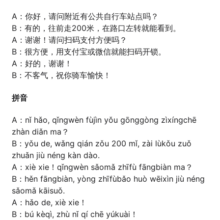
A：你好，请问附近有公共自行车站点吗？
B：有的，往前走200米，在路口左转就能看到。
A：谢谢！请问扫码支付方便吗？
B：很方便，用支付宝或微信就能扫码开锁。
A：好的，谢谢！
B：不客气，祝你骑车愉快！
拼音
A：nǐ hǎo, qǐngwèn fùjìn yǒu gōnggòng zìxíngchē
zhàn diǎn ma？
B：yǒu de, wǎng qián zǒu 200 mǐ, zài lùkǒu zuǒ
zhuǎn jiù néng kàn dào.
A：xiè xie！qǐngwèn sǎomǎ zhīfù fāngbiàn ma？
B：hěn fāngbiàn, yòng zhīfùbǎo huò wēixìn jiù néng
sǎomǎ kāisuǒ.
A：hǎo de, xiè xie！
B：bú kèqì, zhù nǐ qí chē yúkuài！