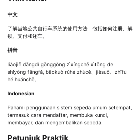
中文
了解当地公共自行车系统的使用方法，包括如何注册、解
锁、支付和还车。
拼音
liǎojiě dāngdì gōnggòng zìxíngchē xìtǒng de
shǐyòng fāngfǎ, bāokuò rúhé zhùcè、jiěsuǒ、zhīfù
hé huánchē。
Indonesian
Pahami penggunaan sistem sepeda umum setempat,
termasuk cara mendaftar, membuka kunci,
membayar, dan mengembalikan sepeda.
Petunjuk Praktik