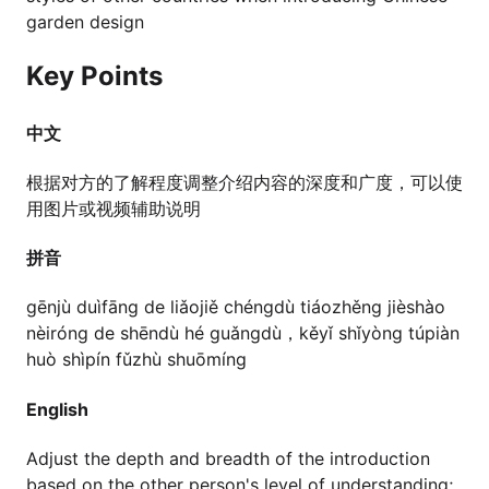
garden design
Key Points
中文
根据对方的了解程度调整介绍内容的深度和广度，可以使
用图片或视频辅助说明
拼音
gēnjù duìfāng de liǎojiě chéngdù tiáozhěng jièshào
nèiróng de shēndù hé guǎngdù，kěyǐ shǐyòng túpiàn
huò shìpín fǔzhù shuōmíng
English
Adjust the depth and breadth of the introduction
based on the other person's level of understanding;