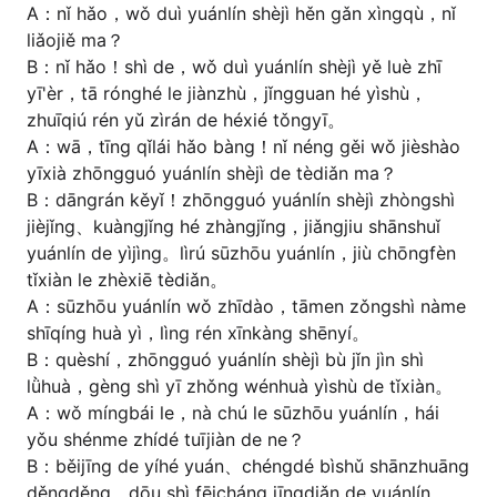
A：nǐ hǎo，wǒ duì yuánlín shèjì hěn gǎn xìngqù，nǐ
liǎojiě ma？
B：nǐ hǎo！shì de，wǒ duì yuánlín shèjì yě luè zhī
yī'èr，tā rónghé le jiànzhù，jǐngguan hé yìshù，
zhuīqiú rén yǔ zìrán de héxié tǒngyī。
A：wā，tīng qǐlái hǎo bàng！nǐ néng gěi wǒ jièshào
yīxià zhōngguó yuánlín shèjì de tèdiǎn ma？
B：dāngrán kěyǐ！zhōngguó yuánlín shèjì zhòngshì
jièjǐng、kuàngjǐng hé zhàngjǐng，jiǎngjiu shānshuǐ
yuánlín de yìjìng。lìrú sūzhōu yuánlín，jiù chōngfèn
tǐxiàn le zhèxiē tèdiǎn。
A：sūzhōu yuánlín wǒ zhīdào，tāmen zǒngshì nàme
shīqíng huà yì，lìng rén xīnkàng shēnyí。
B：quèshí，zhōngguó yuánlín shèjì bù jǐn jìn shì
lǜhuà，gèng shì yī zhǒng wénhuà yìshù de tǐxiàn。
A：wǒ míngbái le，nà chú le sūzhōu yuánlín，hái
yǒu shénme zhídé tuījiàn de ne？
B：běijīng de yíhé yuán、chéngdé bìshǔ shānzhuāng
děngděng，dōu shì fēicháng jīngdiǎn de yuánlín