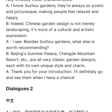
A: I know Suzhou gardens; they're always so poetic
and picturesque, making people feel relaxed and
happy.
B: Indeed, Chinese garden design is not merely
landscaping; it's more of a cultural and artistic
expression.
A：I see. Besides Suzhou gardens, what else is
worth recommending?
B: Beijing's Summer Palace, Chengde Mountain
Resort, etc., are all very classic garden designs,
each with its own unique style and charm.
A: Thank you for your introduction. I'll definitely go
and see them when I have a chance!
Dialogues 2
中文
A：你好，我对园林设计很感兴趣，你了解吗？