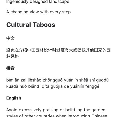
Ingeniously designed landscape
A changing view with every step
Cultural Taboos
中文
避免在介绍中国园林设计时过度夸大或贬低其他国家的园
林风格
拼音
bìmiǎn zài jièshào zhōngguó yuánlín shèjì shí guòdù
kuādà huò biǎndī qítā guójiā de yuánlín fēnggé
English
Avoid excessively praising or belittling the garden
styles of other countries when introducing Chinese