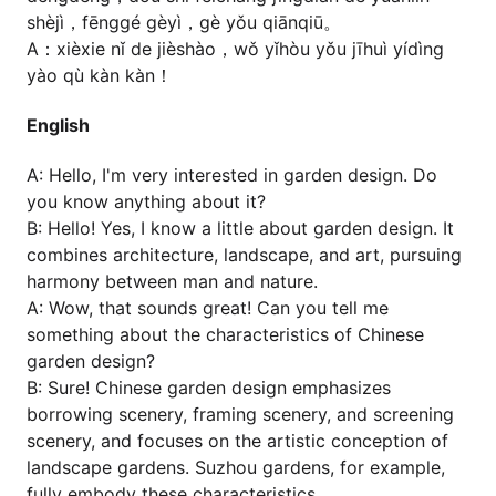
shèjì，fēnggé gèyì，gè yǒu qiānqiū。
A：xièxie nǐ de jièshào，wǒ yǐhòu yǒu jīhuì yídìng
yào qù kàn kàn！
English
A: Hello, I'm very interested in garden design. Do
you know anything about it?
B: Hello! Yes, I know a little about garden design. It
combines architecture, landscape, and art, pursuing
harmony between man and nature.
A: Wow, that sounds great! Can you tell me
something about the characteristics of Chinese
garden design?
B: Sure! Chinese garden design emphasizes
borrowing scenery, framing scenery, and screening
scenery, and focuses on the artistic conception of
landscape gardens. Suzhou gardens, for example,
fully embody these characteristics.