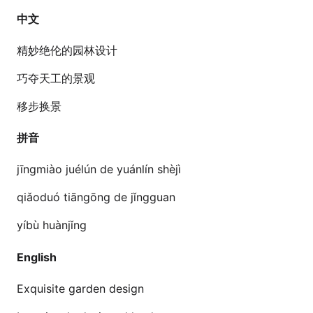
中文
精妙绝伦的园林设计
巧夺天工的景观
移步换景
拼音
jīngmiào juélún de yuánlín shèjì
qiǎoduó tiāngōng de jǐngguan
yíbù huànjǐng
English
Exquisite garden design