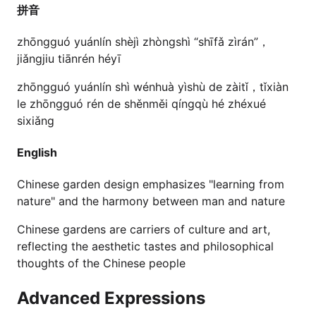
拼音
zhōngguó yuánlín shèjì zhòngshì “shīfǎ zìrán”，
jiǎngjiu tiānrén héyī
zhōngguó yuánlín shì wénhuà yìshù de zàitǐ，tǐxiàn
le zhōngguó rén de shěnměi qíngqù hé zhéxué
sixiǎng
English
Chinese garden design emphasizes "learning from
nature" and the harmony between man and nature
Chinese gardens are carriers of culture and art,
reflecting the aesthetic tastes and philosophical
thoughts of the Chinese people
Advanced Expressions