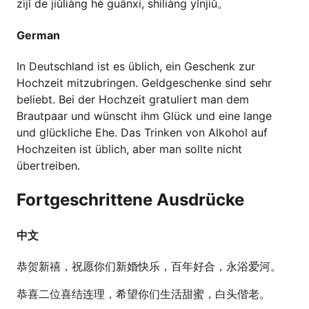
zìjǐ de jiǔliàng hé guānxi, shìliàng yǐnjiǔ。
German
In Deutschland ist es üblich, ein Geschenk zur
Hochzeit mitzubringen. Geldgeschenke sind sehr
beliebt. Bei der Hochzeit gratuliert man dem
Brautpaar und wünscht ihm Glück und eine lange
und glückliche Ehe. Das Trinken von Alkohol auf
Hochzeiten ist üblich, aber man sollte nicht
übertreiben.
Fortgeschrittene Ausdrücke
中文
恭贺新禧，祝愿你们新婚快乐，百年好合，永浴爱河。
恭喜二位喜结连理，希望你们生活甜蜜，白头偕老。