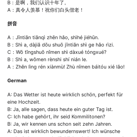
B：是啊，我们认识十年了。
A：真令人羡慕！祝你们白头偕老！
拼音
A：Jīntiān tiānqì zhēn hǎo, shìhé jiéhūn.
B：Shì a, dàjiā dōu shuō jīntiān shì ge hǎo rìzi.
C：Wǒ tīngshuō nǐmen shì dàxué tóngxué?
B：Shì a, wǒmen rènshi shí nián le.
A：Zhēn lìng rén xiànmù! Zhù nǐmen báitóu xié lǎo!
German
A: Das Wetter ist heute wirklich schön, perfekt für
eine Hochzeit.
B: Ja, alle sagen, dass heute ein guter Tag ist.
C: Ich habe gehört, ihr seid Kommilitonen?
B: Ja, wir kennen uns schon seit zehn Jahren.
A: Das ist wirklich bewundernswert! Ich wünsche