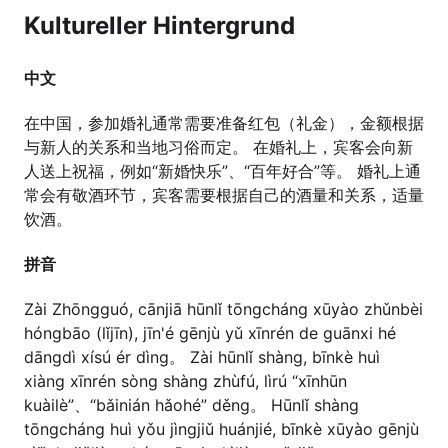
Kultureller Hintergrund
中文
在中国，参加婚礼通常需要准备红包（礼金），金额根据
与新人的关系和当地习俗而定。 在婚礼上，宾客会向新
人送上祝福，例如“新婚快乐”、“百年好合”等。 婚礼上通
常会有敬酒环节，宾客需要根据自己的酒量和关系，适量
饮酒。
拼音
Zài Zhōngguó, cānjiā hūnlǐ tōngcháng xūyào zhǔnbèi
hóngbāo (lǐjīn), jīn'é gēnjù yǔ xīnrén de guānxi hé
dāngdì xísú ér dìng。 Zài hūnlǐ shàng, bīnkè huì
xiàng xīnrén sòng shàng zhùfú, lìrú “xīnhūn
kuàilè”、“bǎinián hǎohé” děng。 Hūnlǐ shàng
tōngcháng huì yǒu jìngjiǔ huánjié, bīnkè xūyào gēnjù