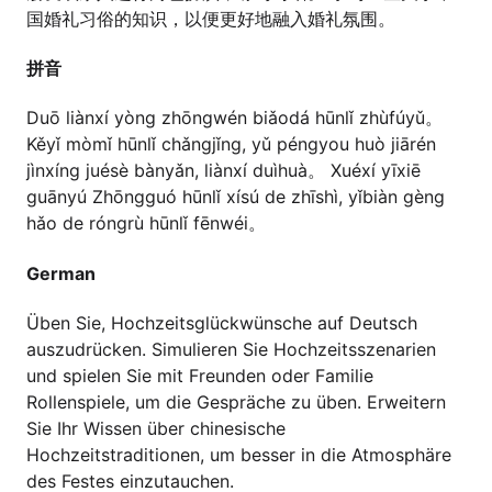
国婚礼习俗的知识，以便更好地融入婚礼氛围。
拼音
Duō liànxí yòng zhōngwén biǎodá hūnlǐ zhùfúyǔ。
Kěyǐ mòmǐ hūnlǐ chǎngjǐng, yǔ péngyou huò jiārén
jìnxíng juésè bànyǎn, liànxí duìhuà。 Xuéxí yīxiē
guānyú Zhōngguó hūnlǐ xísú de zhīshì, yǐbiàn gèng
hǎo de róngrù hūnlǐ fēnwéi。
German
Üben Sie, Hochzeitsglückwünsche auf Deutsch
auszudrücken. Simulieren Sie Hochzeitsszenarien
und spielen Sie mit Freunden oder Familie
Rollenspiele, um die Gespräche zu üben. Erweitern
Sie Ihr Wissen über chinesische
Hochzeitstraditionen, um besser in die Atmosphäre
des Festes einzutauchen.