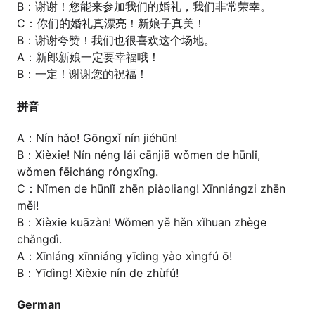
B：谢谢！您能来参加我们的婚礼，我们非常荣幸。
C：你们的婚礼真漂亮！新娘子真美！
B：谢谢夸赞！我们也很喜欢这个场地。
A：新郎新娘一定要幸福哦！
B：一定！谢谢您的祝福！
拼音
A：Nín hǎo! Gōngxǐ nín jiéhūn!
B：Xièxie! Nín néng lái cānjiā wǒmen de hūnlǐ,
wǒmen fēicháng róngxīng.
C：Nǐmen de hūnlǐ zhēn piàoliang! Xīnniángzi zhēn
měi!
B：Xièxie kuāzàn! Wǒmen yě hěn xǐhuan zhège
chǎngdì.
A：Xīnláng xīnniáng yīdìng yào xìngfú ō!
B：Yīdìng! Xièxie nín de zhùfú!
German