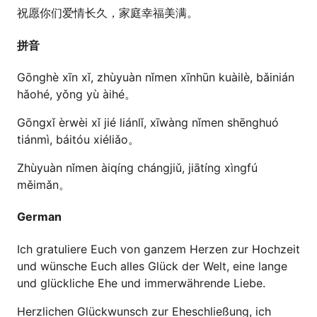
祝愿你们爱情长久，家庭幸福美满。
拼音
Gōnghè xīn xǐ, zhùyuàn nǐmen xīnhūn kuàilè, bǎinián
hǎohé, yǒng yù àihé。
Gōngxǐ èrwèi xǐ jié liánlǐ, xīwàng nǐmen shēnghuó
tiánmì, báitóu xiéliǎo。
Zhùyuàn nǐmen àiqíng chángjiǔ, jiātíng xìngfú
měimǎn。
German
Ich gratuliere Euch von ganzem Herzen zur Hochzeit
und wünsche Euch alles Glück der Welt, eine lange
und glückliche Ehe und immerwährende Liebe.
Herzlichen Glückwunsch zur Eheschließung, ich