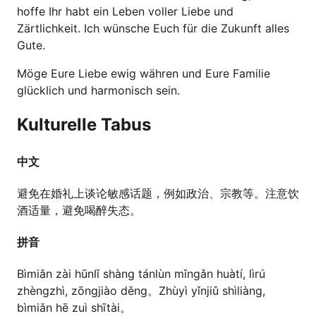
hoffe Ihr habt ein Leben voller Liebe und
Zärtlichkeit. Ich wünsche Euch für die Zukunft alles
Gute.
Möge Eure Liebe ewig währen und Eure Familie
glücklich und harmonisch sein.
Kulturelle Tabus
中文
避免在婚礼上谈论敏感话题，例如政治、宗教等。注意饮
酒适量，避免喝醉失态。
拼音
Bìmiǎn zài hūnlǐ shàng tánlùn mǐngǎn huàtí, lìrú
zhèngzhì, zōngjiào děng。Zhùyì yǐnjiǔ shìliàng,
bìmiǎn hē zuì shītài。