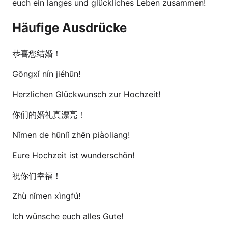
euch ein langes und glückliches Leben zusammen!
Häufige Ausdrücke
恭喜您结婚！
Gōngxǐ nín jiéhūn!
Herzlichen Glückwunsch zur Hochzeit!
你们的婚礼真漂亮！
Nǐmen de hūnlǐ zhēn piàoliang!
Eure Hochzeit ist wunderschön!
祝你们幸福！
Zhù nǐmen xìngfú!
Ich wünsche euch alles Gute!