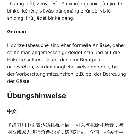
zhuōng détǐ, zhùyì lǐyí。Yǔ xīnrén guānxi jiào jìn de
bīnkè, kěnéng xūyào bāngmáng zhǔnbèi yīxiē
shìqing, lìrú jiēdài bīnkè děng。
German
Hochzeitsbesuche sind eher formelle Anlässe, daher
sollte man angemessen gekleidet sein und auf die
Etikette achten. Gäste, die dem Brautpaar
nahestehen, werden möglicherweise gebeten, bei
der Vorbereitung mitzuhelfen, z.B. bei der Betreuung
der Gäste.
Übungshinweise
中文
多练习用中文表达婚礼祝福语。 可以模拟婚礼场景，与
朋友或家人进行角色扮演，练习对话。 学习一些关于中