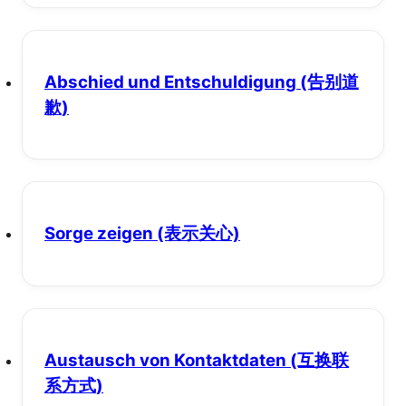
Abschied und Entschuldigung
(告别道
歉)
Sorge zeigen
(表示关心)
Austausch von Kontaktdaten
(互换联
系方式)