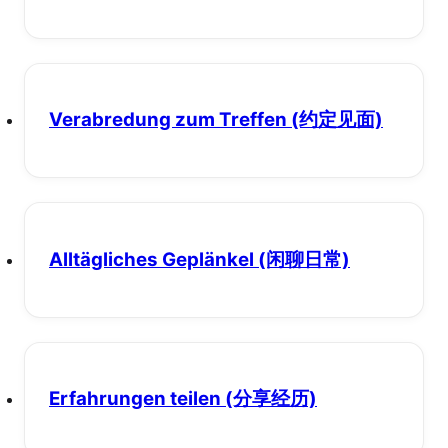
Verabredung zum Treffen
(约定见面)
Alltägliches Geplänkel
(闲聊日常)
Erfahrungen teilen
(分享经历)