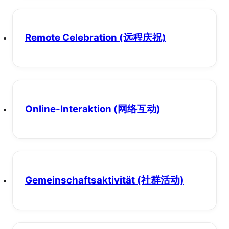
Remote Celebration
(远程庆祝)
Online-Interaktion
(网络互动)
Gemeinschaftsaktivität
(社群活动)