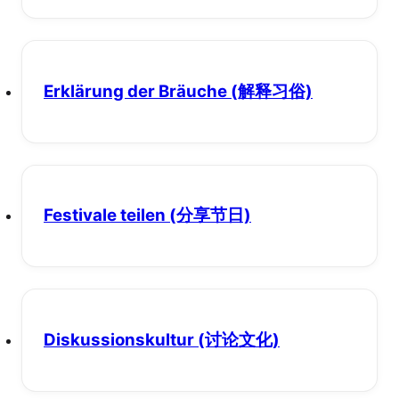
Erklärung der Bräuche
(解释习俗)
Festivale teilen
(分享节日)
Diskussionskultur
(讨论文化)