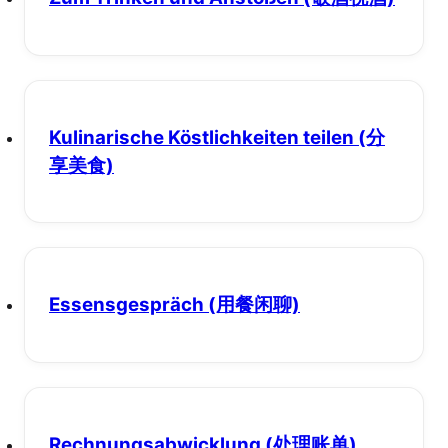
Kulinarische Köstlichkeiten teilen
(分
享美食)
Essensgespräch
(用餐闲聊)
Rechnungsabwicklung
(处理账单)