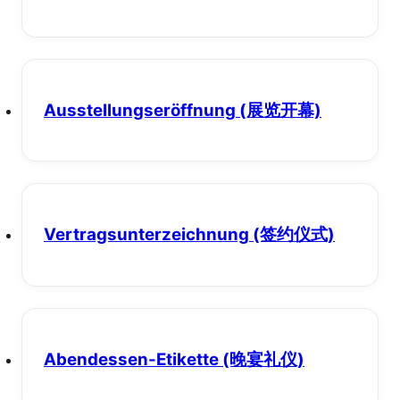
Ausstellungseröffnung
(展览开幕)
Vertragsunterzeichnung
(签约仪式)
Abendessen-Etikette
(晚宴礼仪)