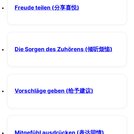
Freude teilen
(分享喜悦)
Die Sorgen des Zuhörens
(倾听烦恼)
Vorschläge geben
(给予建议)
Mitgefühl ausdrücken
(表达同情)