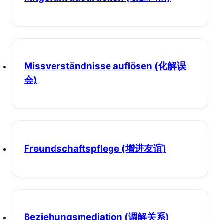
Missverständnisse auflösen
(化解误
会)
Freundschaftspflege
(增进友谊)
Beziehungsmediation
(调解关系)