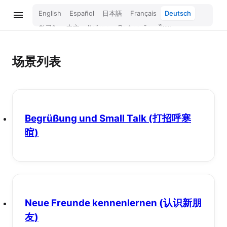
English
Español
日本語
Français
Deutsch
한국어
中文
Italiano
Português
ไทย
Bahasa Melayu
Türkçe
Tiếng Việt
Bahasa Indonesia
Русский
हिन्दी
场景列表
Begrüßung und Small Talk
(打招呼寒
暄)
Neue Freunde kennenlernen
(认识新朋
友)