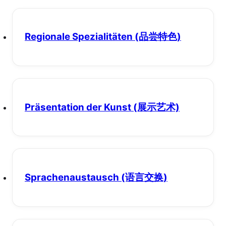
Regionale Spezialitäten
(品尝特色)
Präsentation der Kunst
(展示艺术)
Sprachenaustausch
(语言交换)