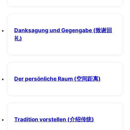
Danksagung und Gegengabe
(致谢回
礼)
Der persönliche Raum
(空间距离)
Tradition vorstellen
(介绍传统)