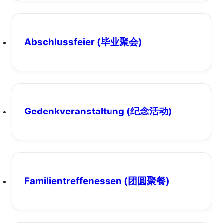
Abschlussfeier
(毕业聚会)
Gedenkveranstaltung
(纪念活动)
Familientreffenessen
(团圆聚餐)