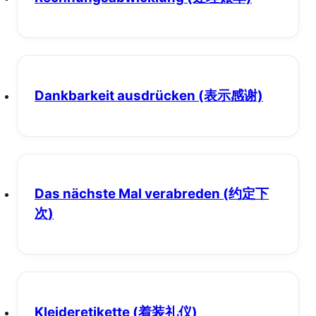
Dankbarkeit ausdrücken
(表示感谢)
Das nächste Mal verabreden
(约定下
次)
Kleideretikette
(着装礼仪)