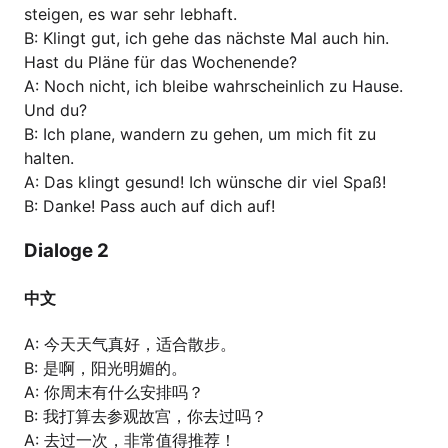
steigen, es war sehr lebhaft.
B: Klingt gut, ich gehe das nächste Mal auch hin.
Hast du Pläne für das Wochenende?
A: Noch nicht, ich bleibe wahrscheinlich zu Hause.
Und du?
B: Ich plane, wandern zu gehen, um mich fit zu
halten.
A: Das klingt gesund! Ich wünsche dir viel Spaß!
B: Danke! Pass auch auf dich auf!
Dialoge 2
中文
A: 今天天气真好，适合散步。
B: 是啊，阳光明媚的。
A: 你周末有什么安排吗？
B: 我打算去参观故宫，你去过吗？
A: 去过一次，非常值得推荐！