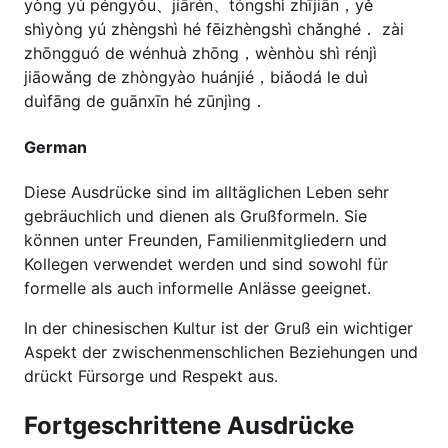
yòng yú péngyǒu、jiārén、tóngshì zhījiān，yě
shìyòng yú zhèngshì hé fēizhèngshì chǎnghé． zài
zhōngguó de wénhuà zhōng，wènhòu shì rénjì
jiāowǎng de zhòngyào huánjié，biǎodá le duì
duìfāng de guānxīn hé zūnjìng．
German
Diese Ausdrücke sind im alltäglichen Leben sehr
gebräuchlich und dienen als Grußformeln. Sie
können unter Freunden, Familienmitgliedern und
Kollegen verwendet werden und sind sowohl für
formelle als auch informelle Anlässe geeignet.
In der chinesischen Kultur ist der Gruß ein wichtiger
Aspekt der zwischenmenschlichen Beziehungen und
drückt Fürsorge und Respekt aus.
Fortgeschrittene Ausdrücke