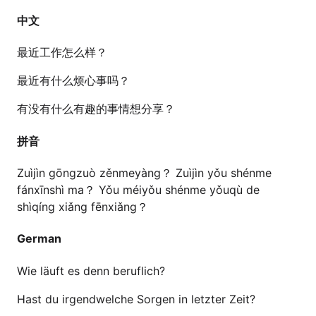
中文
最近工作怎么样？
最近有什么烦心事吗？
有没有什么有趣的事情想分享？
拼音
Zuìjìn gōngzuò zěnmeyàng？ Zuìjìn yǒu shénme
fánxīnshì ma？ Yǒu méiyǒu shénme yǒuqù de
shìqíng xiǎng fēnxiǎng？
German
Wie läuft es denn beruflich?
Hast du irgendwelche Sorgen in letzter Zeit?