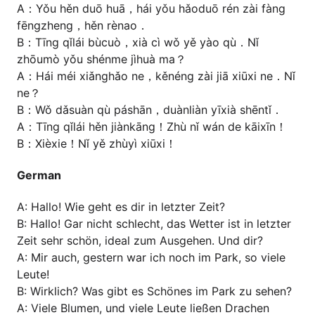
A：Yǒu hěn duō huā，hái yǒu hǎoduō rén zài fàng
fēngzheng，hěn rènao．
B：Tīng qǐlái bùcuò，xià cì wǒ yě yào qù．Nǐ
zhōumò yǒu shénme jìhuà ma？
A：Hái méi xiǎnghǎo ne，kěnéng zài jiā xiūxi ne．Nǐ
ne？
B：Wǒ dǎsuàn qù páshān，duànliàn yīxià shēntǐ．
A：Tīng qǐlái hěn jiànkāng！Zhù nǐ wán de kāixīn！
B：Xièxie！Nǐ yě zhùyì xiūxi！
German
A: Hallo! Wie geht es dir in letzter Zeit?
B: Hallo! Gar nicht schlecht, das Wetter ist in letzter
Zeit sehr schön, ideal zum Ausgehen. Und dir?
A: Mir auch, gestern war ich noch im Park, so viele
Leute!
B: Wirklich? Was gibt es Schönes im Park zu sehen?
A: Viele Blumen, und viele Leute ließen Drachen