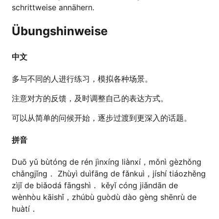
schrittweise annähern.
Übungshinweise
中文
多与不同的人进行练习，模拟各种场景。
注意对方的反馈，及时调整自己的表达方式。
可以从简单的问候开始，逐步过渡到更深入的话题。
拼音
Duō yǔ bùtóng de rén jìnxíng liànxí，mǒnì gèzhǒng
chǎngjǐng． Zhùyì duìfāng de fǎnkuì，jíshí tiáozhěng
zìjǐ de biǎodá fāngshì． kěyǐ cóng jiǎndān de
wènhòu kāishǐ，zhúbù guòdù dào gèng shēnrù de
huàtí．