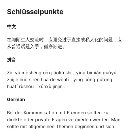
Schlüsselpunkte
中文
在与陌生人交流时，应避免过于直接或私人化的问题，应
从普通话题入手，循序渐进。
拼音
Zài yǔ mòshēng rén jiāoliú shí，yīng bìmiǎn guòyú
zhíjiē huò sīrén huà de wèntí，yīng cóng pǔtōng
huàtí rùshǒu，xúnxù jìnjìn．
German
Bei der Kommunikation mit Fremden sollten zu
direkte oder private Fragen vermieden werden. Man
sollte mit allgemeinen Themen beginnen und sich