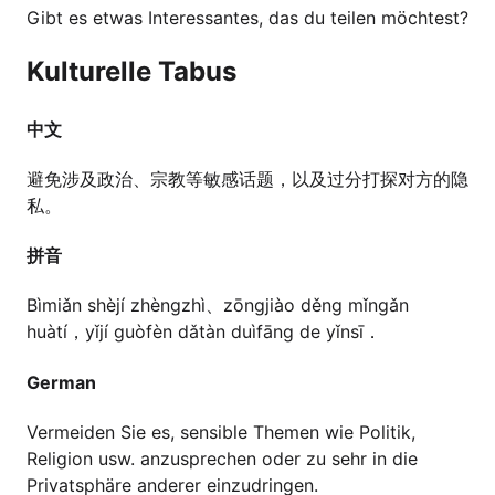
Gibt es etwas Interessantes, das du teilen möchtest?
Kulturelle Tabus
中文
避免涉及政治、宗教等敏感话题，以及过分打探对方的隐
私。
拼音
Bìmiǎn shèjí zhèngzhì、zōngjiào děng mǐngǎn
huàtí，yǐjí guòfèn dǎtàn duìfāng de yǐnsī．
German
Vermeiden Sie es, sensible Themen wie Politik,
Religion usw. anzusprechen oder zu sehr in die
Privatsphäre anderer einzudringen.