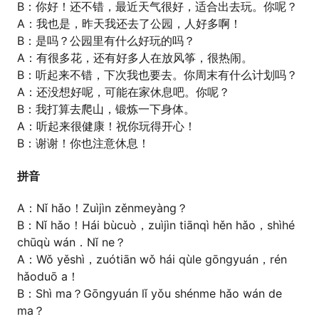
B：你好！还不错，最近天气很好，适合出去玩。你呢？
A：我也是，昨天我还去了公园，人好多啊！
B：是吗？公园里有什么好玩的吗？
A：有很多花，还有好多人在放风筝，很热闹。
B：听起来不错，下次我也要去。你周末有什么计划吗？
A：还没想好呢，可能在家休息吧。你呢？
B：我打算去爬山，锻炼一下身体。
A：听起来很健康！祝你玩得开心！
B：谢谢！你也注意休息！
拼音
A：Nǐ hǎo！Zuìjìn zěnmeyàng？
B：Nǐ hǎo！Hái bùcuò，zuìjìn tiānqì hěn hǎo，shìhé
chūqù wán．Nǐ ne？
A：Wǒ yěshì，zuótiān wǒ hái qùle gōngyuán，rén
hǎoduō a！
B：Shì ma？Gōngyuán lǐ yǒu shénme hǎo wán de
ma？