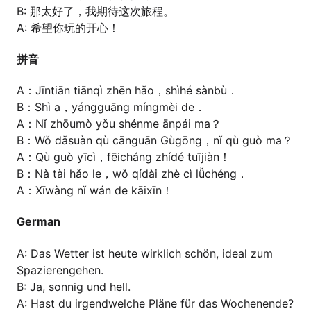
B: 那太好了，我期待这次旅程。
A: 希望你玩的开心！
拼音
A：Jīntiān tiānqì zhēn hǎo，shìhé sànbù．
B：Shì a，yángguāng míngmèi de．
A：Nǐ zhōumò yǒu shénme ānpái ma？
B：Wǒ dǎsuàn qù cānguān Gùgōng，nǐ qù guò ma？
A：Qù guò yīcì，fēicháng zhídé tuījiàn！
B：Nà tài hǎo le，wǒ qídài zhè cì lǚchéng．
A：Xīwàng nǐ wán de kāixīn！
German
A: Das Wetter ist heute wirklich schön, ideal zum
Spazierengehen.
B: Ja, sonnig und hell.
A: Hast du irgendwelche Pläne für das Wochenende?