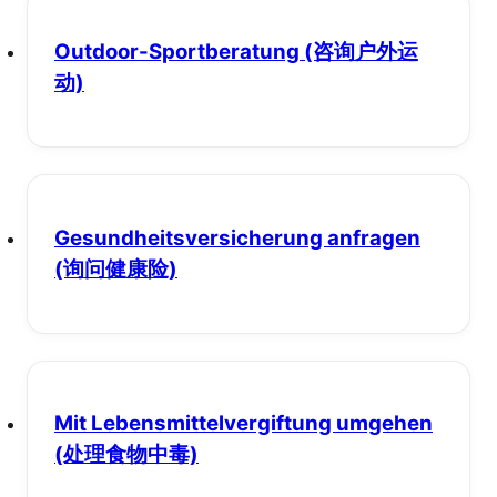
Outdoor-Sportberatung
(咨询户外运
动)
Gesundheitsversicherung anfragen
(询问健康险)
Mit Lebensmittelvergiftung umgehen
(处理食物中毒)