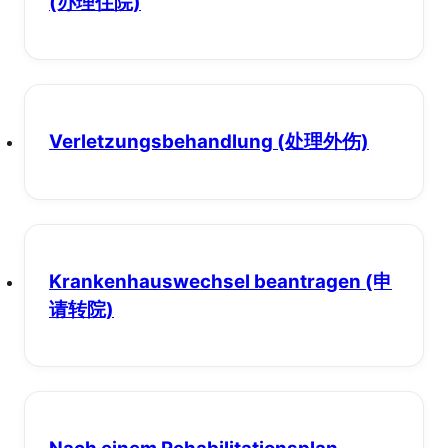
(办理住院)
Verletzungsbehandlung
(处理外伤)
Krankenhauswechsel beantragen
(申
请转院)