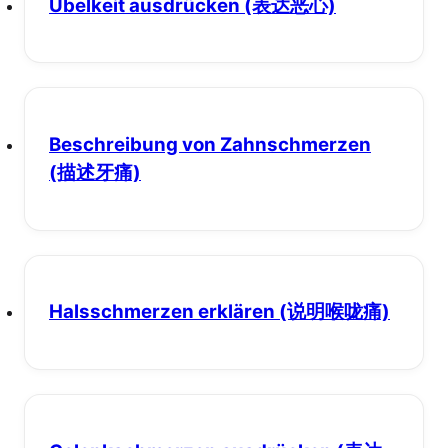
Übelkeit ausdrücken
(表达恶心)
Beschreibung von Zahnschmerzen
(描述牙痛)
Halsschmerzen erklären
(说明喉咙痛)