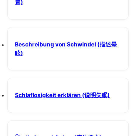
冒)
Beschreibung von Schwindel
(描述晕
眩)
Schlaflosigkeit erklären
(说明失眠)