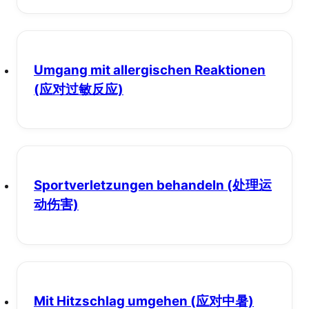
Umgang mit allergischen Reaktionen
(应对过敏反应)
Sportverletzungen behandeln
(处理运
动伤害)
Mit Hitzschlag umgehen
(应对中暑)