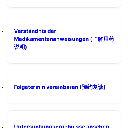
Verständnis der
Medikamentenanweisungen
(了解用药
说明)
Folgetermin vereinbaren
(预约复诊)
Untersuchungsergebnisse ansehen