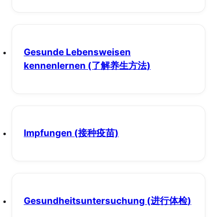
Gesunde Lebensweisen
kennenlernen
(了解养生方法)
Impfungen
(接种疫苗)
Gesundheitsuntersuchung
(进行体检)