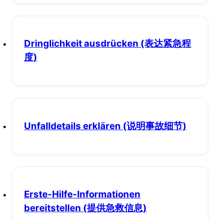
Dringlichkeit ausdrücken
(表达紧急程
度)
Unfalldetails erklären
(说明事故细节)
Erste-Hilfe-Informationen
bereitstellen
(提供急救信息)