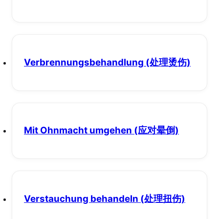
Verbrennungsbehandlung
(处理烫伤)
Mit Ohnmacht umgehen
(应对晕倒)
Verstauchung behandeln
(处理扭伤)