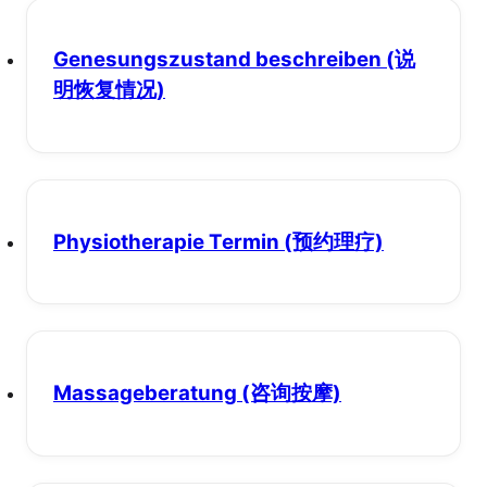
Genesungszustand beschreiben
(说
明恢复情况)
Physiotherapie Termin
(预约理疗)
Massageberatung
(咨询按摩)