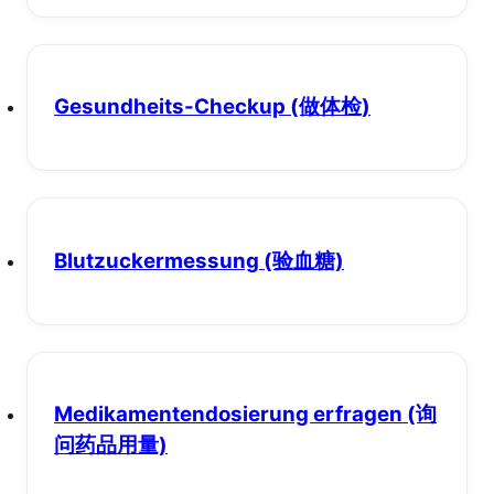
Gesundheits-Checkup
(做体检)
Blutzuckermessung
(验血糖)
Medikamentendosierung erfragen
(询
问药品用量)