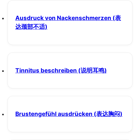
Ausdruck von Nackenschmerzen
(表
达颈部不适)
Tinnitus beschreiben
(说明耳鸣)
Brustengefühl ausdrücken
(表达胸闷)