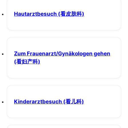
Hautarztbesuch
(看皮肤科)
Zum Frauenarzt/Gynäkologen gehen
(看妇产科)
Kinderarztbesuch
(看儿科)