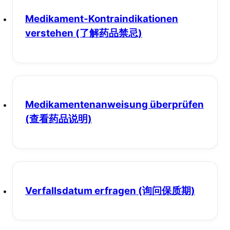
Medikament-Kontraindikationen
verstehen
(了解药品禁忌)
Medikamentenanweisung überprüfen
(查看药品说明)
Verfallsdatum erfragen
(询问保质期)