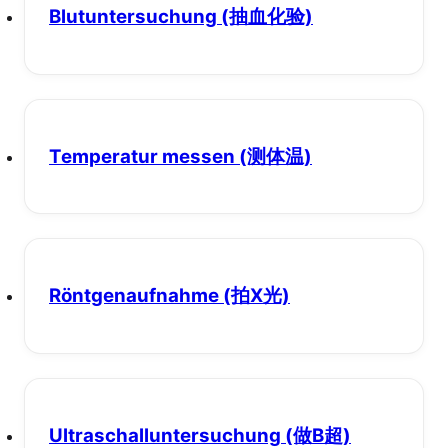
Blutuntersuchung
(抽血化验)
Temperatur messen
(测体温)
Röntgenaufnahme
(拍X光)
Ultraschalluntersuchung
(做B超)