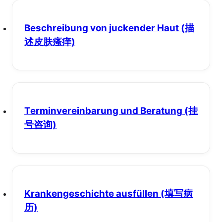
Beschreibung von juckender Haut
(描
述皮肤瘙痒)
Terminvereinbarung und Beratung
(挂
号咨询)
Krankengeschichte ausfüllen
(填写病
历)