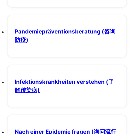
Pandemiepräventionsberatung
(咨询
防疫)
Infektionskrankheiten verstehen
(了
解传染病)
Nach einer Epidemie fragen
(询问流行