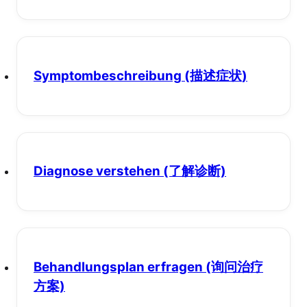
Symptombeschreibung
(描述症状)
Diagnose verstehen
(了解诊断)
Behandlungsplan erfragen
(询问治疗
方案)