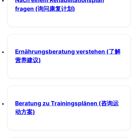
Nach einem Rehabilitationsplan
fragen
(询问康复计划)
Ernährungsberatung verstehen
(了解
营养建议)
Beratung zu Trainingsplänen
(咨询运
动方案)