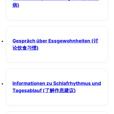
病)
Gespräch über Essgewohnheiten
(讨
论饮食习惯)
Informationen zu Schlafrhythmus und
Tagesablauf
(了解作息建议)