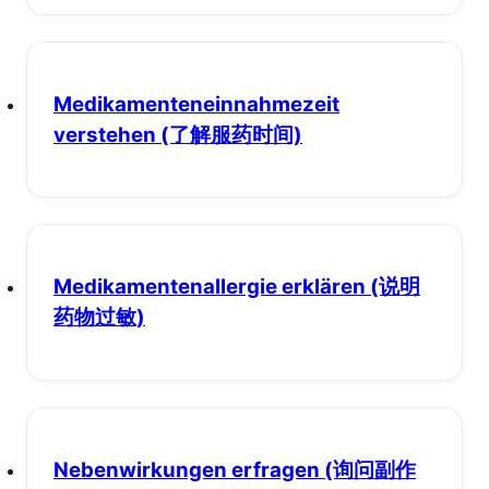
Medikamenteneinnahmezeit
verstehen
(了解服药时间)
Medikamentenallergie erklären
(说明
药物过敏)
Nebenwirkungen erfragen
(询问副作