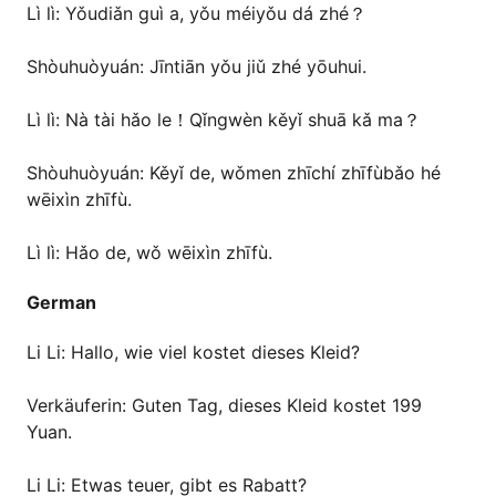
Lì lì: Yǒudiǎn guì a, yǒu méiyǒu dá zhé？
Shòuhuòyuán: Jīntiān yǒu jiǔ zhé yōuhui.
Lì lì: Nà tài hǎo le！Qǐngwèn kěyǐ shuā kǎ ma？
Shòuhuòyuán: Kěyǐ de, wǒmen zhīchí zhīfùbǎo hé
wēixìn zhīfù.
Lì lì: Hǎo de, wǒ wēixìn zhīfù.
German
Li Li: Hallo, wie viel kostet dieses Kleid?
Verkäuferin: Guten Tag, dieses Kleid kostet 199
Yuan.
Li Li: Etwas teuer, gibt es Rabatt?