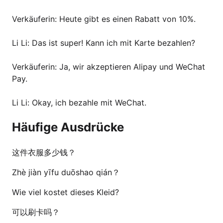
Verkäuferin: Heute gibt es einen Rabatt von 10%.
Li Li: Das ist super! Kann ich mit Karte bezahlen?
Verkäuferin: Ja, wir akzeptieren Alipay und WeChat
Pay.
Li Li: Okay, ich bezahle mit WeChat.
Häufige Ausdrücke
这件衣服多少钱？
Zhè jiàn yīfu duōshao qián？
Wie viel kostet dieses Kleid?
可以刷卡吗？