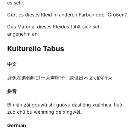
es sehr.
Gibt es dieses Kleid in anderen Farben oder Größen?
Das Material dieses Kleides fühlt sich sehr
angenehm an.
Kulturelle Tabus
中文
避免在购物时过于大声喧哗，或做出不文明的行为。
拼音
Bìmiǎn zài gòuwù shí guòyú dàshēng xuānhuá, huò
zuò chū bù wénmíng de xíngwéi。
German