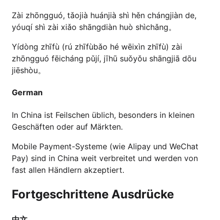
Zài zhōngguó, tǎojià huánjià shì hěn chángjiàn de,
yóuqí shì zài xiǎo shāngdiàn huò shìchǎng。
Yídòng zhīfù (rú zhīfùbǎo hé wēixìn zhīfù) zài
zhōngguó fēicháng pǔjí, jīhū suǒyǒu shāngjiā dōu
jiēshòu。
German
In China ist Feilschen üblich, besonders in kleinen
Geschäften oder auf Märkten.
Mobile Payment-Systeme (wie Alipay und WeChat
Pay) sind in China weit verbreitet und werden von
fast allen Händlern akzeptiert.
Fortgeschrittene Ausdrücke
中文