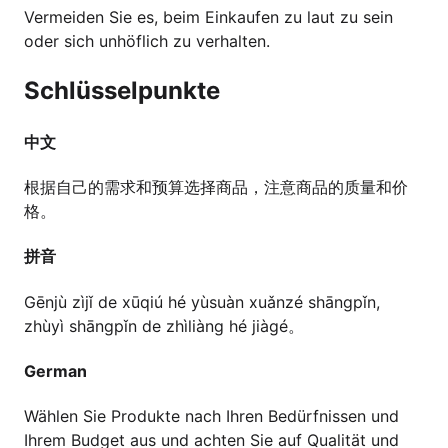
Vermeiden Sie es, beim Einkaufen zu laut zu sein
oder sich unhöflich zu verhalten.
Schlüsselpunkte
中文
根据自己的需求和预算选择商品，注意商品的质量和价
格。
拼音
Gēnjù zìjǐ de xūqiú hé yùsuàn xuǎnzé shāngpǐn,
zhùyì shāngpǐn de zhìliàng hé jiàgé。
German
Wählen Sie Produkte nach Ihren Bedürfnissen und
Ihrem Budget aus und achten Sie auf Qualität und