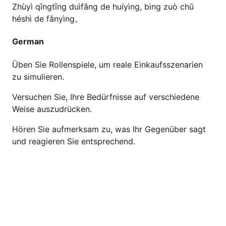
Zhùyì qīngtīng duìfāng de huíyìng, bìng zuò chū
héshì de fǎnyìng。
German
Üben Sie Rollenspiele, um reale Einkaufsszenarien
zu simulieren.
Versuchen Sie, Ihre Bedürfnisse auf verschiedene
Weise auszudrücken.
Hören Sie aufmerksam zu, was Ihr Gegenüber sagt
und reagieren Sie entsprechend.