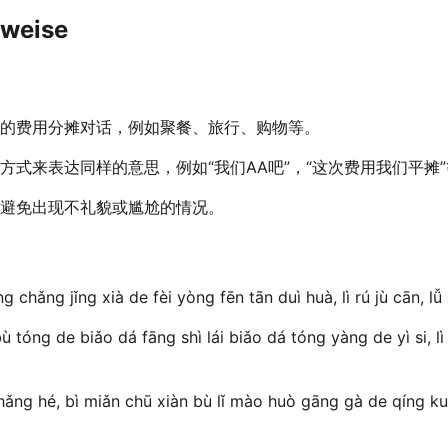
weise
的费用分摊对话，例如聚餐、旅行、购物等。
方式来表达同样的意思，例如“我们AA吧”，“这次费用我们平摊
避免出现不礼貌或尴尬的情况。
ng chǎng jǐng xià de fèi yòng fēn tān duì huà, lì rú jù cān, 
ù tóng de biǎo dá fāng shì lái biǎo dá tóng yàng de yì si,
chǎng hé, bì miǎn chū xiàn bù lǐ mào huò gāng gà de qíng 