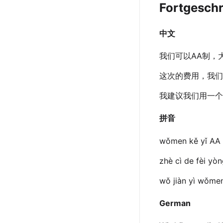
Fortgeschr
中文
我们可以AA制，
这次的费用，我们
我建议我们用一个
拼音
wǒmen kě yǐ AA z
zhè cì de fèi yò
wǒ jiàn yì wǒmen
German