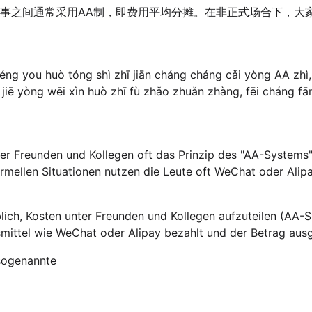
事之间通常采用AA制，即费用平均分摊。在非正式场合下，大
ng you huò tóng shì zhī jiān cháng cháng cǎi yòng AA zhì, j
hí jiē yòng wēi xìn huò zhī fù zhǎo zhuǎn zhàng, fēi cháng fā
ter Freunden und Kollegen oft das Prinzip des "AA-Systems
nformellen Situationen nutzen die Leute oft WeChat oder Al
üblich, Kosten unter Freunden und Kollegen aufzuteilen (AA-S
smittel wie WeChat oder Alipay bezahlt und der Betrag ausg
 sogenannte