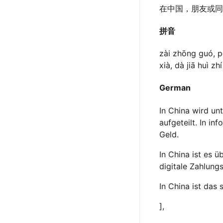
在中国，朋友或同
拼音
zài zhōng guó, pé
xià, dà jiā huì z
German
In China wird un
aufgeteilt. In i
Geld.
In China ist es 
digitale Zahlung
In China ist das
],