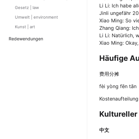
Li Li: Ich habe 
Gesetz | law
Jinli ungefähr 2
Umwelt | environment
Xiao Ming: So vi
Kunst | art
Zhang Qiang: Ich
Li Li: Natürlich,
Redewendungen
Xiao Ming: Okay,
Häufige A
费用分摊
fèi yòng fēn tān
Kostenaufteilung
Kulturelle
中文