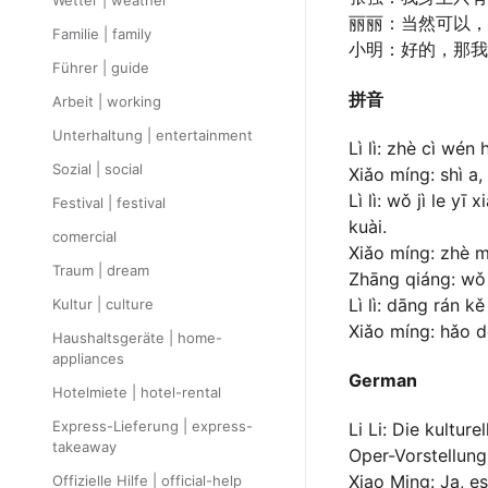
Wetter | weather
丽丽：当然可以，
Familie | family
小明：好的，那我
Führer | guide
拼音
Arbeit | working
Unterhaltung | entertainment
Lì lì: zhè cì wén
Sozial | social
Xiǎo míng: shì a,
Lì lì: wǒ jì le yī
Festival | festival
kuài.
comercial
Xiǎo míng: zhè m
Traum | dream
Zhāng qiáng: wǒ
Lì lì: dāng rán 
Kultur | culture
Xiǎo míng: hǎo d
Haushaltsgeräte | home-
appliances
German
Hotelmiete | hotel-rental
Express-Lieferung | express-
Li Li: Die kultu
takeaway
Oper-Vorstellung
Xiao Ming: Ja, e
Offizielle Hilfe | official-help