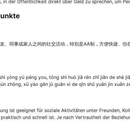
, in der Öffentlichkeit direkt über Geld zu sprechen, um Pe
punkte
友、同事或家人之间的社交活动，特别是AA制，方便快捷。但
shì yòng yú péng you, tóng shì huò jiā rén zhī jiān de shè ji
qún zhōng, xū yào gēn jù guān xì de qīn shū yuǎn jìn xuǎn 
lung ist geeignet für soziale Aktivitäten unter Freunden, K
praktisch und schnell ist. Je nach Vertrautheit der Bezieh