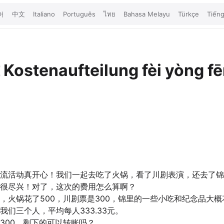
어
中文
Italiano
Português
ไทย
Bahasa Melayu
Türkçe
Tiếng
摊
Kostenaufteilung
fèi yòng f
流活动真开心！我们一起去吃了火锅，看了川剧表演，还去了锦
很尽兴！对了，这次的费用怎么算啊？
，火锅花了500，川剧票是300，锦里的一些小吃和纪念品大概花
我们三个人，平均每人333.33元。
300，剩下的可以转账吗？