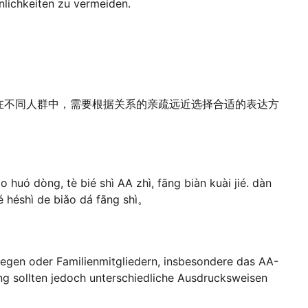
inlichkeiten zu vermeiden.
在不同人群中，需要根据关系的亲疏远近选择合适的表达方
āo huó dòng, tè bié shì AA zhì, fāng biàn kuài jié. dàn
zé héshì de biǎo dá fāng shì。
ollegen oder Familienmitgliedern, insbesondere das AA-
ung sollten jedoch unterschiedliche Ausdrucksweisen