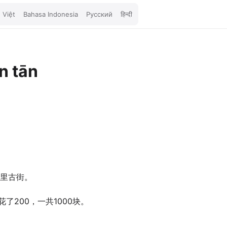
 Việt
Bahasa Indonesia
Русский
हिन्दी
ēn tān
里古街。
了200，一共1000块。