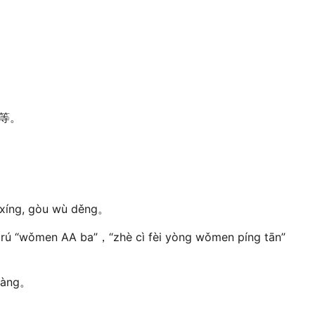
”等。
lǚ xíng, gòu wù děng。
 lì rú “wǒmen AA ba”，“zhè cì fèi yòng wǒmen píng tān”
kuàng。