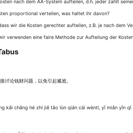
osten nach dem AA-System aufteilen, d.h. jeder zahlt seine
sten proportional verteilen, was haltet ihr davon?
dass wir die Kosten gerechter aufteilen, z.B. je nach dem V
 wir verwenden eine faire Methode zur Aufteilung der Kosten
 Tabus
接讨论钱财问题，以免引起尴尬。
g kāi chǎng hé zhí jiē tǎo lùn qián cái wèntí, yǐ miǎn yǐn 