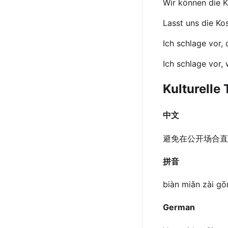
Wir können die K
Lasst uns die Ko
Ich schlage vor, 
Ich schlage vor,
Kulturelle
中文
避免在公开场合直
拼音
biàn miǎn zài gōn
German