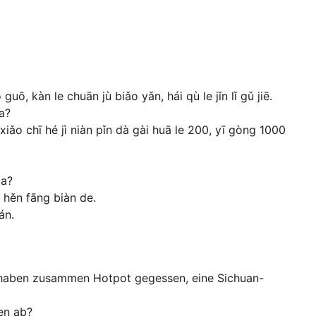
guō, kàn le chuān jù biǎo yǎn, hái qù le jǐn lǐ gǔ jiē.
 a?
iē xiǎo chī hé jì niàn pǐn dà gài huā le 200, yī gòng 1000
ma?
 hěn fāng biàn de.
án.
ir haben zusammen Hotpot gegessen, eine Sichuan-
en ab?