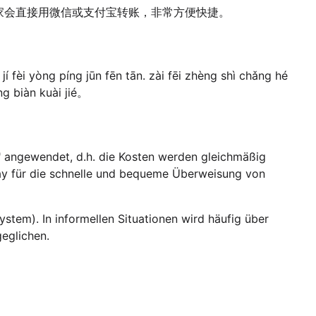
家会直接用微信或支付宝转账，非常方便快捷。
í fèi yòng píng jūn fēn tān. zài fēi zhèng shì chǎng hé
ng biàn kuài jié。
" angewendet, d.h. die Kosten werden gleichmäßig
ipay für die schnelle und bequeme Überweisung von
ystem). In informellen Situationen wird häufig über
eglichen.