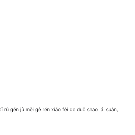
ǐ rú gēn jù měi gè rén xiāo fèi de duō shao lái suàn。