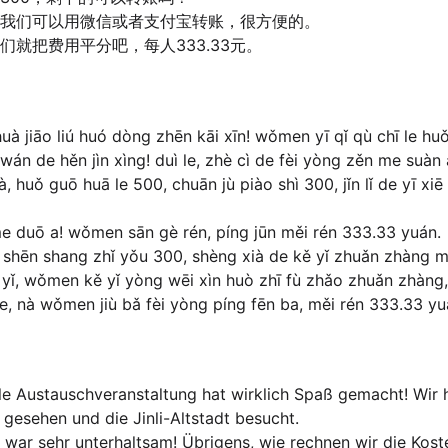
我们可以用微信或者支付宝转账，很方便的。
们就把费用平分吧，每人333.33元。
 huà jiāo liú huó dòng zhēn kāi xīn! wǒmen yī qǐ qù chī le huǒ 
 wán de hěn jìn xìng! duì le, zhè cì de fèi yòng zěn me suàn
 xià, huǒ guō huā le 500, chuān jù piào shì 300, jǐn lǐ de yī x
e duō a! wǒmen sān gè rén, píng jūn měi rén 333.33 yuán.
 shēn shang zhǐ yǒu 300, shèng xià de kě yǐ zhuǎn zhàng 
kě yǐ, wǒmen kě yǐ yòng wēi xìn huò zhī fù zhǎo zhuǎn zhàng,
e, nà wǒmen jiù bǎ fèi yòng píng fēn ba, měi rén 333.33 yu
relle Austauschveranstaltung hat wirklich Spaß gemacht! W
 gesehen und die Jinli-Altstadt besucht.
s war sehr unterhaltsam! Übrigens, wie rechnen wir die Kost