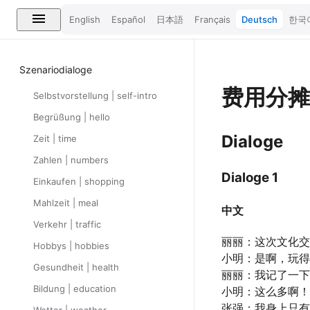
English
Español
日本語
Français
Deutsch
한국
Szenariodialoge
费用分
Selbstvorstellung | self-intro
Begrüßung | hello
Dialoge
Zeit | time
Zahlen | numbers
Dialoge 1
Einkaufen | shopping
Mahlzeit | meal
中文
Verkehr | traffic
丽丽：这次文化交
Hobbys | hobbies
小明：是啊，玩得
Gesundheit | health
丽丽：我记了一下
Bildung | education
小明：这么多啊！
张强：我身上只有