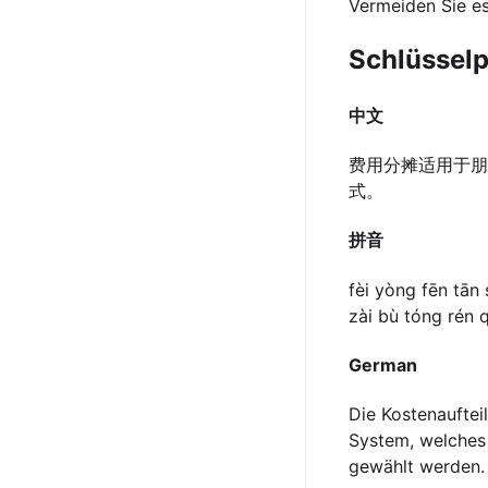
Vermeiden Sie es
Schlüssel
中文
费用分摊适用于朋
式。
拼音
fèi yòng fēn tān 
zài bù tóng rén 
German
Die Kostenauftei
System, welches 
gewählt werden.