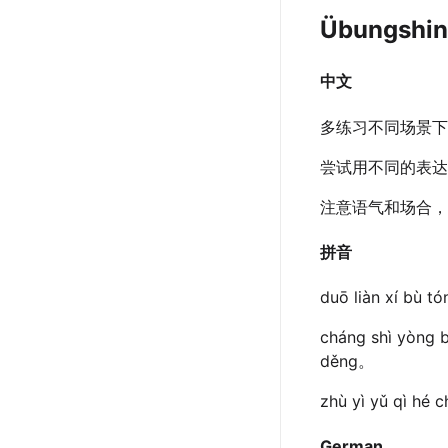
Übungshin
中文
多练习不同场景下
尝试用不同的表达
注意语气和场合，
拼音
duō liàn xí bù tó
cháng shì yòng b
děng。
zhù yì yǔ qì hé 
German