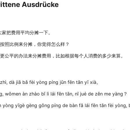
ittene Ausdrücke
大家把费用平均分摊一下。
按照比例来分摊，你觉得怎么样？
更公平的办法来分摊费用，比如根据每个人消费的多少来算。
hì, dà jiā bǎ fèi yòng píng jūn fēn tān yī xià。
ng, wǒmen àn zhào bǐ lì lái fēn tān, nǐ jué de zěn me yàng？
 yòng yīgè gèng gōng píng de bàn fǎ lái fēn tān fèi yòng, b