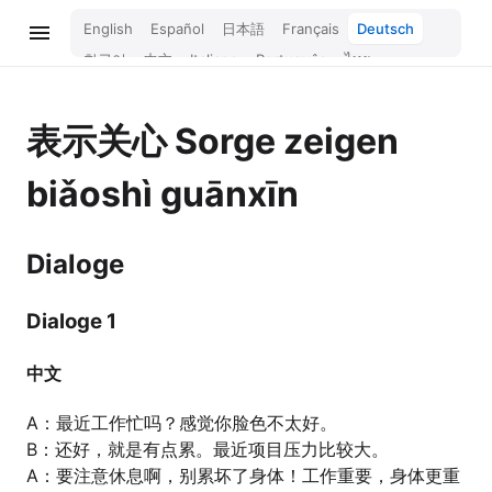
English
Español
日本語
Français
Deutsch
한국어
中文
Italiano
Português
ไทย
Bahasa Melayu
Türkçe
Tiếng Việt
Bahasa Indonesia
Русский
हिन्दी
表示关心
Sorge zeigen
biǎoshì guānxīn
Dialoge
Dialoge 1
中文
A：最近工作忙吗？感觉你脸色不太好。
B：还好，就是有点累。最近项目压力比较大。
A：要注意休息啊，别累坏了身体！工作重要，身体更重