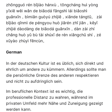
zhōngguó rén bǐjiào hánxù，tōngcháng huì yòng
yīxiē wěi wǎn de biǎodá fāngshì lái biǎoshì
guānxīn，bìmiǎn guòyú zhíjiē，xiǎnde tángtū。 zài
bǐjiào qīnmì de péngyou huò jiārén zhī jiān，kěyǐ
zhíjié dàodàng de biǎodá guānxīn，dàn zài zhí
chǎng huò yǔ bù tài shúxī de rén xiāngchǔ shí，zé
xūyào zhùyì fēncùn。
German
In der deutschen Kultur ist es üblich, sich direkt und
ehrlich um andere zu kümmern. Allerdings sollte man
die persönliche Grenze des anderen respektieren
und nicht zu aufdringlich sein.
Im beruflichen Kontext ist es wichtig, die
professionelle Distanz zu wahren, während im
privaten Umfeld mehr Nähe und Zuneigung gezeigt
werden kann.