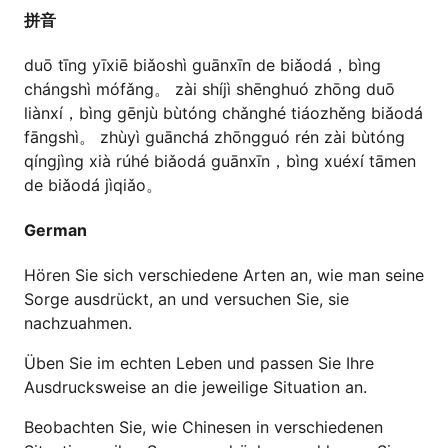
拼音
duō tīng yīxiē biǎoshì guānxīn de biǎodá，bìng
chángshì mófǎng。 zài shíjì shēnghuó zhōng duō
liànxí，bìng gēnjù bùtóng chǎnghé tiáozhěng biǎodá
fāngshì。 zhùyì guānchá zhōngguó rén zài bùtóng
qíngjìng xià rúhé biǎodá guānxīn，bìng xuéxí tāmen
de biǎodá jìqiǎo。
German
Hören Sie sich verschiedene Arten an, wie man seine
Sorge ausdrückt, an und versuchen Sie, sie
nachzuahmen.
Üben Sie im echten Leben und passen Sie Ihre
Ausdrucksweise an die jeweilige Situation an.
Beobachten Sie, wie Chinesen in verschiedenen