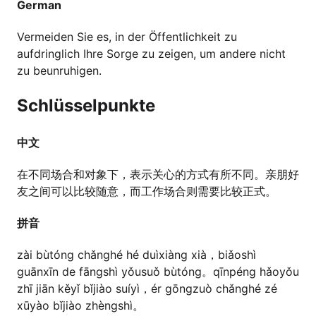
German
Vermeiden Sie es, in der Öffentlichkeit zu
aufdringlich Ihre Sorge zu zeigen, um andere nicht
zu beunruhigen.
Schlüsselpunkte
中文
在不同场合和对象下，表示关心的方式有所不同。亲朋好
友之间可以比较随意，而工作场合则需要比较正式。
拼音
zài bùtóng chǎnghé hé duìxiàng xià，biǎoshì
guānxīn de fāngshì yǒusuǒ bùtóng。qīnpéng hǎoyǒu
zhī jiān kěyǐ bǐjiào suíyì，ér gōngzuò chǎnghé zé
xūyào bǐjiào zhèngshì。