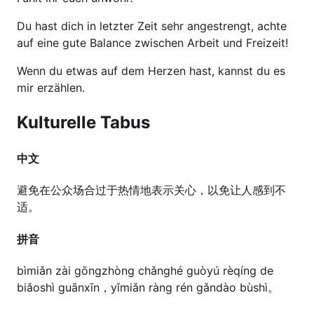
Du hast dich in letzter Zeit sehr angestrengt, achte
auf eine gute Balance zwischen Arbeit und Freizeit!
Wenn du etwas auf dem Herzen hast, kannst du es
mir erzählen.
Kulturelle Tabus
中文
避免在公众场合过于热情地表示关心，以免让人感到不
适。
拼音
bìmiǎn zài gōngzhòng chǎnghé guòyú rèqíng de
biǎoshì guānxīn，yǐmiǎn ràng rén gǎndào bùshì。