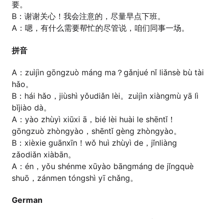
要。
B：谢谢关心！我会注意的，尽量早点下班。
A：嗯，有什么需要帮忙的尽管说，咱们同事一场。
拼音
A：zuìjìn gōngzuò máng ma？gǎnjué nǐ liǎnsè bù tài
hǎo。
B：hái hǎo，jiùshì yǒudiǎn lèi。zuìjìn xiàngmù yā lì
bǐjiào dà。
A：yào zhùyì xiūxi ā，bié lèi huài le shēntǐ！
gōngzuò zhòngyào，shēntǐ gèng zhòngyào。
B：xièxie guānxīn！wǒ huì zhùyì de，jǐnliàng
zǎodiǎn xiàbān。
A：én，yǒu shénme xūyào bāngmáng de jǐngquè
shuō，zánmen tóngshì yī chǎng。
German