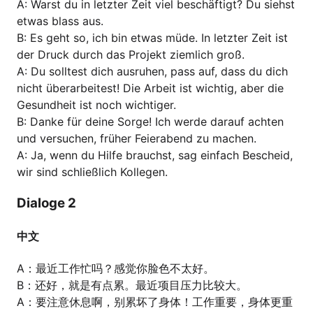
A: Warst du in letzter Zeit viel beschäftigt? Du siehst
etwas blass aus.
B: Es geht so, ich bin etwas müde. In letzter Zeit ist
der Druck durch das Projekt ziemlich groß.
A: Du solltest dich ausruhen, pass auf, dass du dich
nicht überarbeitest! Die Arbeit ist wichtig, aber die
Gesundheit ist noch wichtiger.
B: Danke für deine Sorge! Ich werde darauf achten
und versuchen, früher Feierabend zu machen.
A: Ja, wenn du Hilfe brauchst, sag einfach Bescheid,
wir sind schließlich Kollegen.
Dialoge 2
中文
A：最近工作忙吗？感觉你脸色不太好。
B：还好，就是有点累。最近项目压力比较大。
A：要注意休息啊，别累坏了身体！工作重要，身体更重