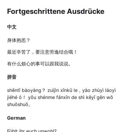
Fortgeschrittene Ausdrücke
中文
身体抱恙？
最近辛苦了，要注意劳逸结合哦！
有什么烦心的事可以跟我说说。
拼音
shēntǐ bàoyàng？ zuìjìn xīnkǔ le，yào zhùyì láoyì
jiéhé ó！ yǒu shénme fánxīn de shì kěyǐ gēn wǒ
shuōshuō。
German
Fühlt ihr euch unwohl?