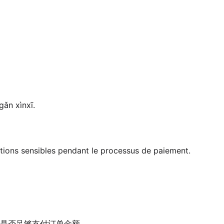
ǎn xìnxī.
tions sensibles pendant le processus de paiement.
是否足够支付订单金额。