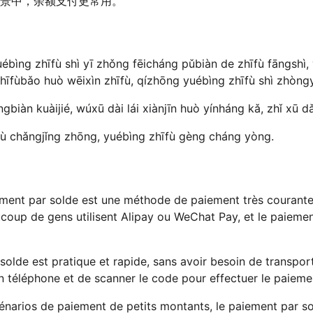
景中，余额支付更常用。
bìng zhīfù shì yī zhǒng fēicháng pǔbiàn de zhīfù fāngshì, y
hīfùbǎo huò wēixìn zhīfù, qízhōng yuébìng zhīfù shì zhòngy
gbiàn kuàijié, wúxū dài lái xiànjīn huò yínháng kǎ, zhǐ xū 
hīfù chǎngjǐng zhōng, yuébìng zhīfù gèng cháng yòng.
ement par solde est une méthode de paiement très courante
ucoup de gens utilisent Alipay ou WeChat Pay, et le paieme
olde est pratique et rapide, sans avoir besoin de transporte
on téléphone et de scanner le code pour effectuer le paieme
énarios de paiement de petits montants, le paiement par so