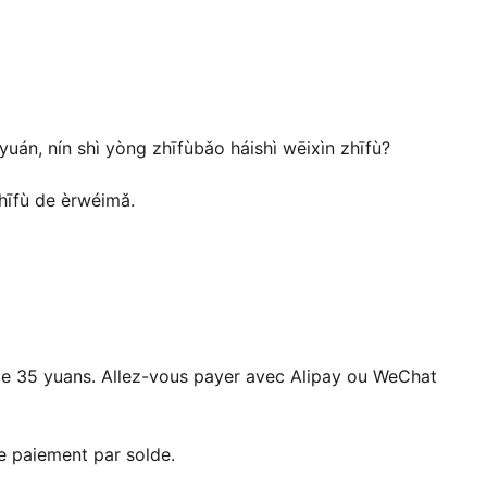
uán, nín shì yòng zhīfùbǎo háishì wēixìn zhīfù?
hīfù de èrwéimǎ.
t de 35 yuans. Allez-vous payer avec Alipay ou WeChat
le paiement par solde.