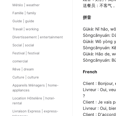
Météo | weather
送餐员：不客气，
Famille | family
拼音
Guide | guide
Gùkè: Nǐ hǎo, wǒ
Travail | working
Sòngcānyuán: Dào
Divertissement | entertainment
Gùkè: Wǒ yòng y
Social | social
Sòngcānyuán: Kěy
Festival | festival
Gùkè: Hǎo de, wǒ
Sòngcānyuán: Bù 
comercial
Rêve | dream
French
Culture | culture
Client : Bonjour
Appareils Ménagers | home-
Livreur : Oui, v
appliances
?
Location Hôtelière | hotel-
Client : Je vais
rental
Livreur : Oui, bi
Livraison Express | express-
Client : D'accord