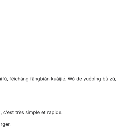
īfù, fēicháng fāngbiàn kuàijié. Wǒ de yuébìng bù zú,
c'est très simple et rapide.
rger.