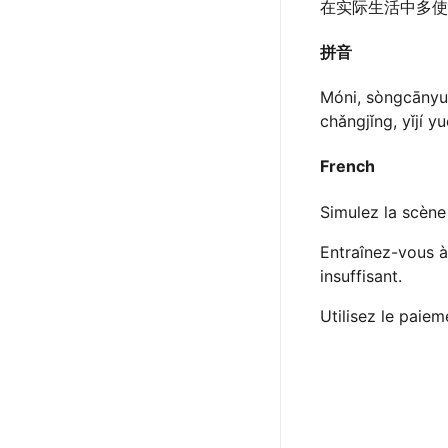
在实际生活中多使
拼音
Móni, sòngcānyuá
chǎngjǐng, yǐjí y
French
Simulez la scène 
Entraînez-vous à
insuffisant.
Utilisez le paiem