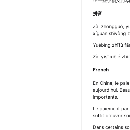
在一些小额支付场
拼音
Zài zhōngguó, yué
xíguàn shǐyòng z
Yuébìng zhīfù fān
Zài yīsī xiē'é z
French
En Chine, le pai
aujourd'hui. Bea
importants.
Le paiement par s
suffit d'ouvrir s
Dans certains sc