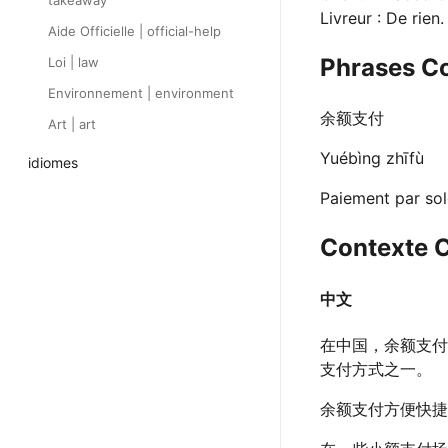
takeaway
Livreur : De rien
Aide Officielle | official-help
Phrases C
Loi | law
Environnement | environment
余额支付
Art | art
Yuébìng zhīfù
idiomes
Paiement par so
Contexte C
中文
在中国，余额支付
支付方式之一。
余额支付方便快捷