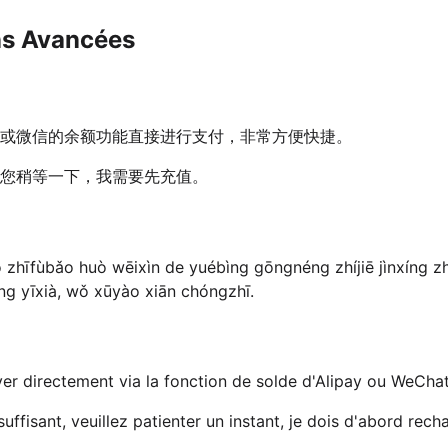
ns Avancées
或微信的余额功能直接进行支付，非常方便快捷。
您稍等一下，我需要先充值。
 zhīfùbǎo huò wēixìn de yuébìng gōngnéng zhíjiē jìnxíng zh
ng yīxià, wǒ xūyào xiān chóngzhī.
r directement via la fonction de solde d'Alipay ou WeChat, 
uffisant, veuillez patienter un instant, je dois d'abord recha