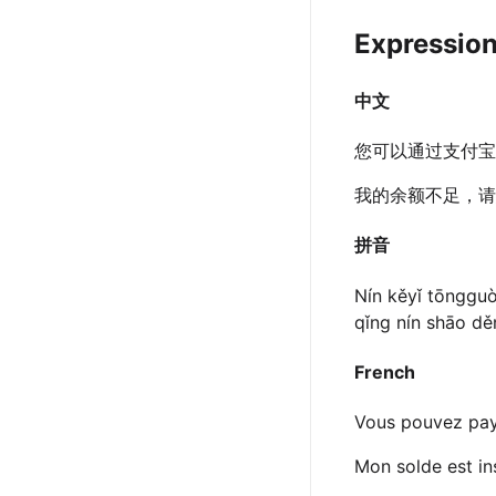
Expressio
中文
您可以通过支付宝
我的余额不足，请
拼音
Nín kěyǐ tōngguò
qǐng nín shāo dě
French
Vous pouvez paye
Mon solde est ins