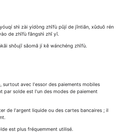
óuqí shì zài yídòng zhīfù pǔjí de jīntiān, xǔduō rén
ào de zhīfù fāngshì zhī yī.
dǎkāi shǒujī sǎomǎ jí kě wánchéng zhīfù.
, surtout avec l'essor des paiements mobiles
nt par solde est l'un des modes de paiement
r de l'argent liquide ou des cartes bancaires ; il
nt.
lde est plus fréquemment utilisé.