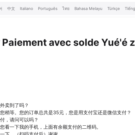
어
中文
Italiano
Português
ไทย
Bahasa Melayu
Türkçe
Tiếng
付
Paiement avec solde
Yué'é z
外卖到了吗？
您稍等。您的订单总共是35元，您是用支付宝还是微信支付？
付，请问可以吗？
您看一下我的手机，上面有余额支付的二维码。
一下。（扫码支付后）谢谢。