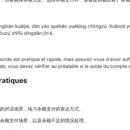
ngbiàn kuàijié, dàn yào quèbǎo yuébìng chōngzú. Xuǎnzé yu
òuzú zhīfù dìngdān jīn'é.
solde est pratique et rapide, mais assurez-vous d'avoir su
de, vous devez vérifier au préalable si le solde du compte
ratiques
的对话场景，练习余额支付的表达方式。
余额支付场景，以及余额不足的情况处理。