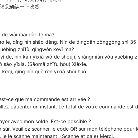
请您确认一下收货。
 de wài mài dào le ma?
 le, qǐng nín shāo děng. Nín de dìngdān zǒnggòng shì 35 y
uébìng zhīfù, qǐngwèn kěyǐ ma?
ǐ de, nín kàn yīxià wǒ de shǒujī, shàngmiàn yǒu yuébìng z
 sǎo yīxià. (Sǎomǎ zhīfù hòu) Xièxie.
kèqì, qǐng nín què rèn yīxià shōuhuò.
, est-ce que ma commande est arrivée ?
euillez patienter un instant. Le total de votre commande es
 payer avec mon solde. Est-ce possible ?
en sûr. Veuillez scanner le code QR sur mon téléphone pour 
, je le scanne maintenant. (Scanne et paie) Merci.