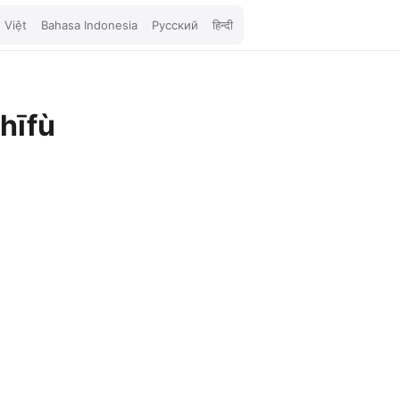
 Việt
Bahasa Indonesia
Русский
हिन्दी
hīfù