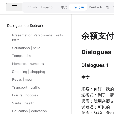
English
Español
日本語
Français
Deutsch
한국
Dialogues de Scénario
余额支
Présentation Personnelle | self-
intro
Salutations | hello
Dialogues
Temps | time
Nombres | numbers
Dialogues 1
Shopping | shopping
中文
Repas | meal
Transport | traffic
顾客：你好，我的
送餐员：到了，请
Loisirs | hobbies
顾客：我用余额支
Santé | health
送餐员：可以的，
Éducation | education
顾客：好的，我扫