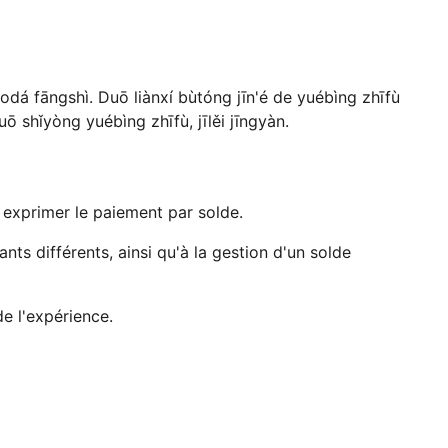
odá fāngshì. Duō liànxí bùtóng jīn'é de yuébìng zhīfù
ō shǐyòng yuébìng zhīfù, jīlěi jīngyàn.
à exprimer le paiement par solde.
ts différents, ainsi qu'à la gestion d'un solde
de l'expérience.