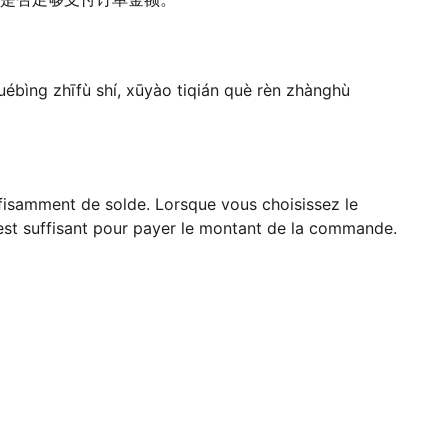
ébìng zhīfù shí, xūyào tiqián què rèn zhànghù
ffisamment de solde. Lorsque vous choisissez le
 est suffisant pour payer le montant de la commande.