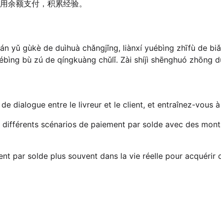
用余额支付，积累经验。
n yǔ gùkè de duìhuà chǎngjǐng, liànxí yuébìng zhīfù de biǎ
uébìng bù zú de qíngkuàng chǔlǐ. Zài shíjì shēnghuó zhōng du
de dialogue entre le livreur et le client, et entraînez-vous 
 différents scénarios de paiement par solde avec des montan
ent par solde plus souvent dans la vie réelle pour acquérir 