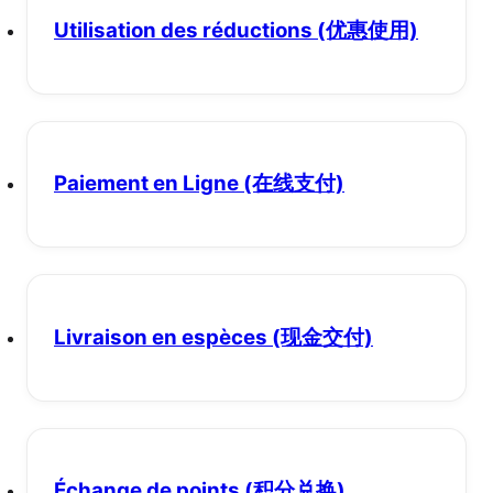
Utilisation des réductions
(优惠使用)
Paiement en Ligne
(在线支付)
Livraison en espèces
(现金交付)
Échange de points
(积分兑换)