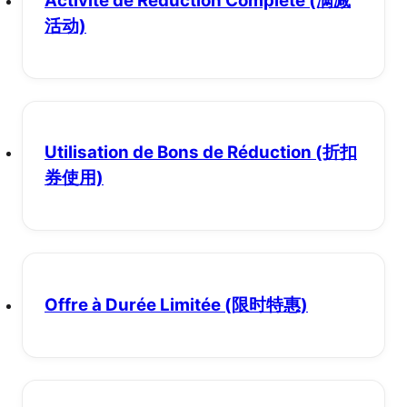
Activité de Réduction Complète
(满减
活动)
Utilisation de Bons de Réduction
(折扣
券使用)
Offre à Durée Limitée
(限时特惠)