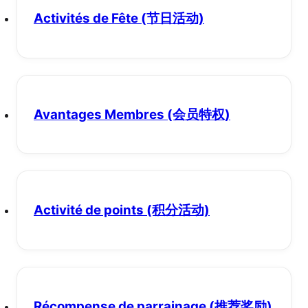
Activités de Fête
(节日活动)
Avantages Membres
(会员特权)
Activité de points
(积分活动)
Récompense de parrainage
(推荐奖励)