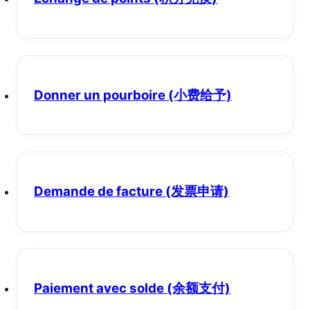
Donner un pourboire
(小费给予)
Demande de facture
(发票申请)
Paiement avec solde
(余额支付)