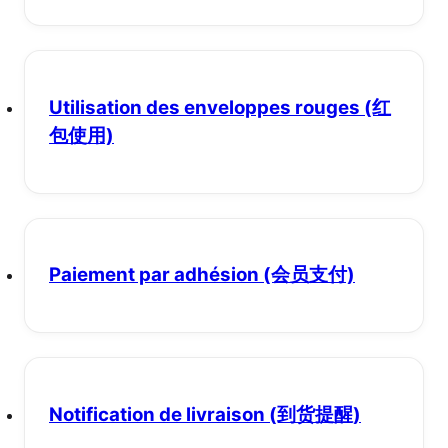
Utilisation des enveloppes rouges
(红
包使用)
Paiement par adhésion
(会员支付)
Notification de livraison
(到货提醒)