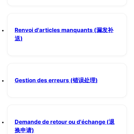
Renvoi d'articles manquants
(漏发补
送)
Gestion des erreurs
(错误处理)
Demande de retour ou d'échange
(退
换申请)