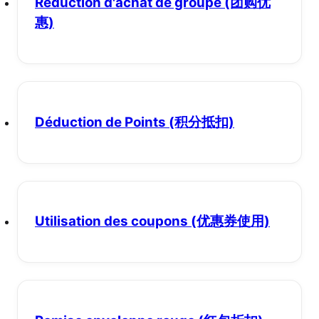
Réduction d'achat de groupe
(团购优
惠)
Déduction de Points
(积分抵扣)
Utilisation des coupons
(优惠券使用)