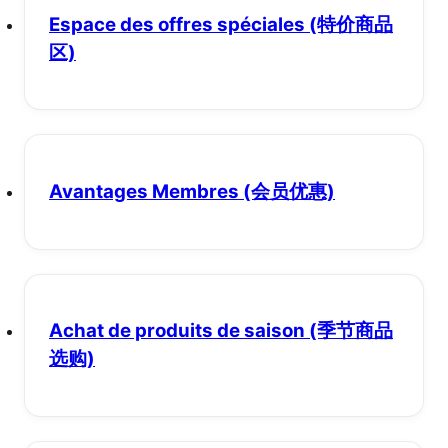
Espace des offres spéciales
(特价商品
区)
Avantages Membres
(会员优惠)
Achat de produits de saison
(季节商品
选购)