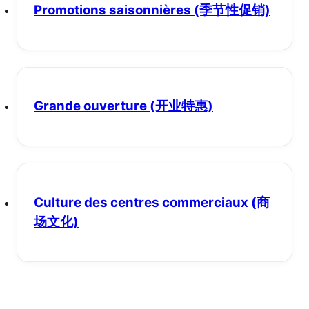
Promotions saisonnières
(季节性促销)
Grande ouverture
(开业特惠)
Culture des centres commerciaux
(商
场文化)