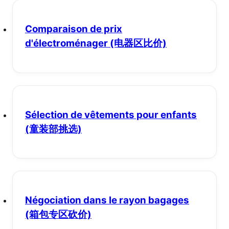
Comparaison de prix
d'électroménager
(电器区比价)
Sélection de vêtements pour enfants
(童装部挑选)
Négociation dans le rayon bagages
(箱包专区砍价)