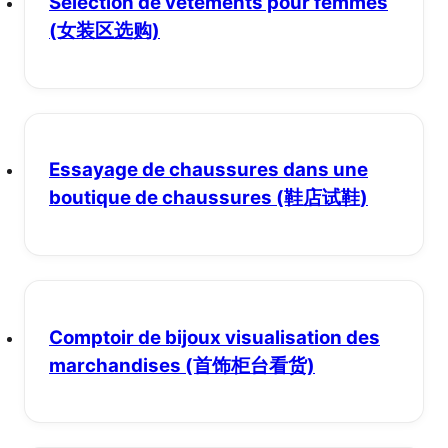
Sélection de vêtements pour femmes
(女装区选购)
Essayage de chaussures dans une
boutique de chaussures
(鞋店试鞋)
Comptoir de bijoux visualisation des
marchandises
(首饰柜台看货)