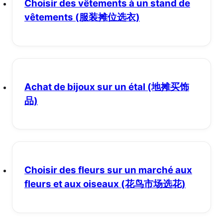
Choisir des vêtements à un stand de
vêtements
(服装摊位选衣)
Achat de bijoux sur un étal
(地摊买饰
品)
Choisir des fleurs sur un marché aux
fleurs et aux oiseaux
(花鸟市场选花)