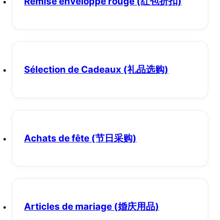
Remise enveloppe rouge
(红包折扣)
Sélection de Cadeaux
(礼品选购)
Achats de fête
(节日采购)
Articles de mariage
(婚庆用品)