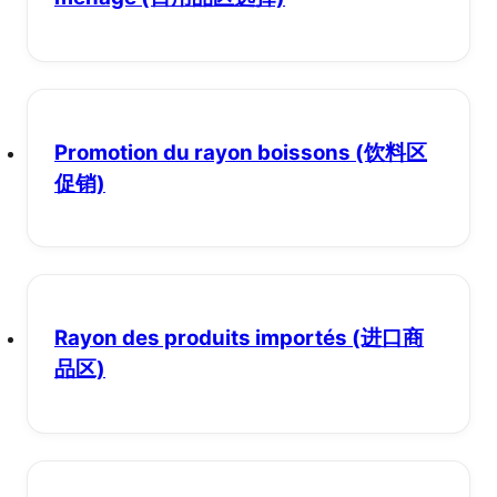
Promotion du rayon boissons
(饮料区
促销)
Rayon des produits importés
(进口商
品区)