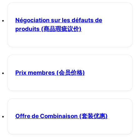
Négociation sur les défauts de
produits
(商品瑕疵议价)
Prix membres
(会员价格)
Offre de Combinaison
(套装优惠)