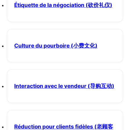
Étiquette de la négociation
(砍价礼仪)
Culture du pourboire
(小费文化)
Interaction avec le vendeur
(导购互动)
Réduction pour clients fidèles
(老顾客