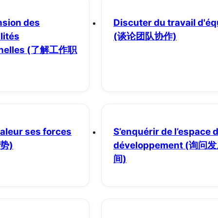
sion des
Discuter du travail d'é
lités
(谈论团队协作)
nelles
(了解工作职
aleur ses forces
S’enquérir de l’espace 
势)
développement
(询问
间)