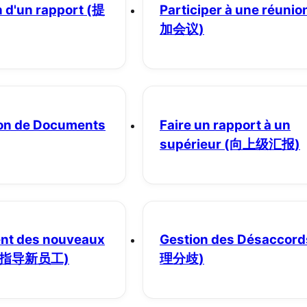
 d'un rapport
(提
Participer à une réunio
加会议)
on de Documents
Faire un rapport à un
supérieur
(向上级汇报)
nt des nouveaux
Gestion des Désaccord
(指导新员工)
理分歧)