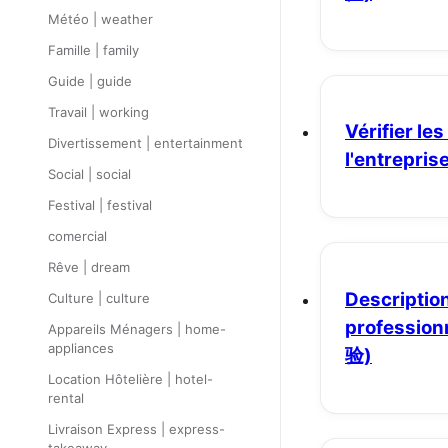
Météo | weather
Famille | family
Guide | guide
Travail | working
Vérifier le
Divertissement | entertainment
l'entrepris
Social | social
Festival | festival
comercial
Rêve | dream
Description
Culture | culture
profession
Appareils Ménagers | home-
appliances
验)
Location Hôtelière | hotel-
rental
Livraison Express | express-