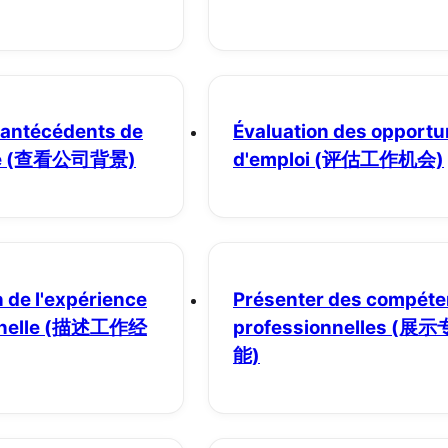
s antécédents de
Évaluation des opportu
e
(查看公司背景)
d'emploi
(评估工作机会)
 de l'expérience
Présenter des compét
nelle
(描述工作经
professionnelles
(展示
能)