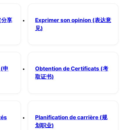
(分享
Exprimer son opinion
(表达意
见)
(申
Obtention de Certificats
(考
取证书)
tés
Planification de carrière
(规
划职业)