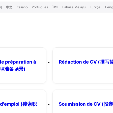
어
中文
Italiano
Português
ไทย
Bahasa Melayu
Türkçe
Tiếng
de préparation à
Rédaction de CV
(撰写
求职准备场景)
d'emploi
(搜索职
Soumission de CV
(投