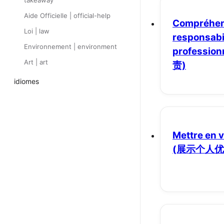
takeaway
Aide Officielle | official-help
Compréhen
Loi | law
responsabi
Environnement | environment
profession
Art | art
责)
idiomes
Mettre en v
(展示个人优