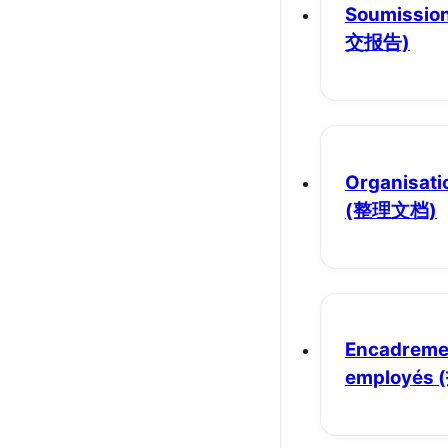
Soumission
交报告)
Organisati
(整理文档)
Encadreme
employés