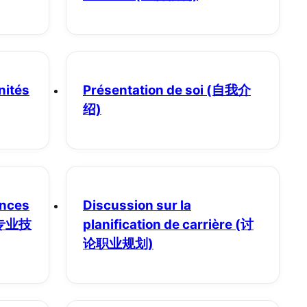
nités
Présentation de soi
(自我介
绍)
ences
Discussion sur la
专业技
planification de carrière
(讨
论职业规划)