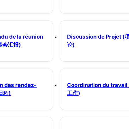
du de la réunion
Discussion de Projet
(
晨会汇报)
论)
on des rendez-
Coordination du travail
日程)
工作)