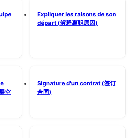
quipe
Expliquer les raisons de son
départ
(解释离职原因)
de
Signature d'un contrat
(签订
发展空
合同)