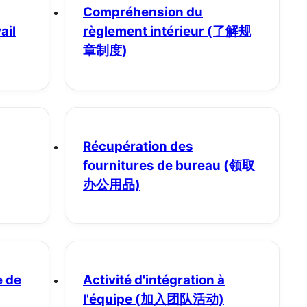
Compréhension du
ail
règlement intérieur
(了解规
章制度)
Récupération des
fournitures de bureau
(领取
办公用品)
e de
Activité d'intégration à
l'équipe
(加入团队活动)