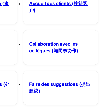
n
(参
Accueil des clients
(接待客
户)
Collaboration avec les
collègues
(与同事协作)
s
(处
Faire des suggestions
(提出
建议)