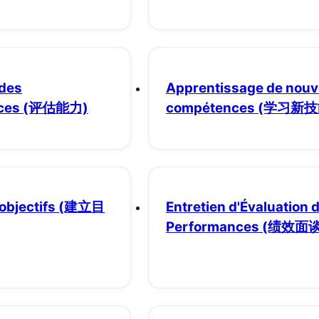
 des
Apprentissage de nouv
ces
(评估能力)
compétences
(学习新技
 objectifs
(建立目
Entretien d'Évaluation 
Performances
(绩效面谈