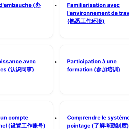
 d'embauche
(办
Familiarisation avec
l'environnement de trav
(熟悉工作环境)
aissance avec
Participation à une
ues
(认识同事)
formation
(参加培训)
 un compte
Comprendre le systèm
nel
(设置工作账号)
pointage
(了解考勤制度)