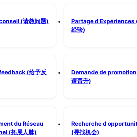
conseil
(请教问题)
Partage d'Expériences
经验)
 feedback
(给予反
Demande de promotion
请晋升)
ment du Réseau
Recherche d'opportuni
nel
(拓展人脉)
(寻找机会)