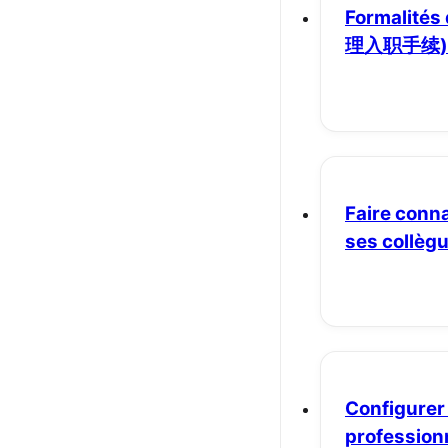
Formalités
理入职手续)
Faire conn
ses collèg
Configurer
profession