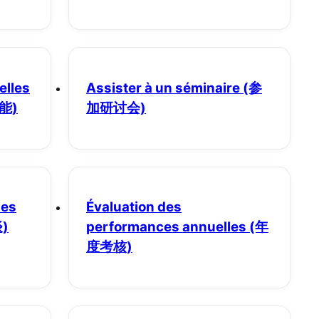
elles
Assister à un séminaire
(参
能)
加研讨会)
des
Évaluation des
)
performances annuelles
(年
度考核)