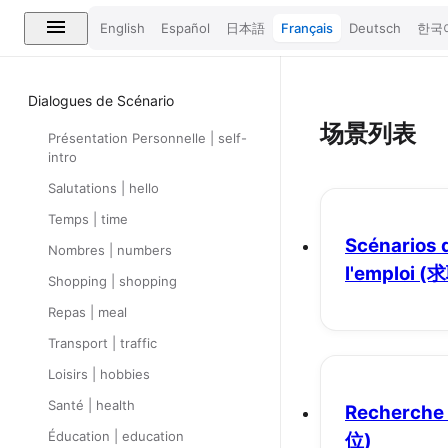
English
Español
日本語
Français
Deutsch
한국
Dialogues de Scénario
场景列表
Présentation Personnelle | self-
intro
Salutations | hello
Temps | time
Scénarios 
Nombres | numbers
l'emploi
(
Shopping | shopping
Repas | meal
Transport | traffic
Loisirs | hobbies
Santé | health
Recherche 
Éducation | education
位)