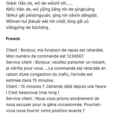
Gùkè: Hǎo de, wǒ de wèizhì shì……
Kèfú: Hǎo de, wǒ yǐjīng jiāng nín de qíngkuàng
fǎnkuì gěi pèisòngyuán, qǐng nín nàixīn děngdài.
Wǒmen huì jǐnkuài wèi nín chǔlǐ, bìng gěi yǔ
xiāngyìng de bǔcháng.
French
Client : Bonjour, ma livraison de repas est retardée.
Mon numéro de commande est 1234567.
Service client : Bonjour, veuillez patienter un instant,
je vérifie pour vous. …La commande est retardée en
raison d’une congestion du trafic, l’arrivée est
estimée dans 15 minutes.
Client : 15 minutes ? J’attends déjà depuis une heure
! C’est beaucoup trop long !
Service client : Nous vous prions sincèrement de
nous excuser pour la gêne occasionnée. Pourriez-
vous nous fournir votre position exacte ?