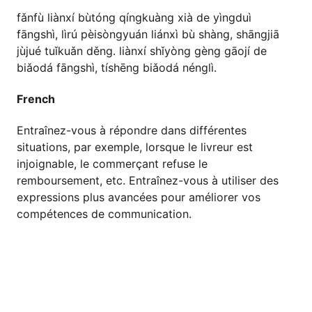
fǎnfù liànxí bùtóng qíngkuàng xià de yìngduì
fāngshì, lìrú pèisòngyuán liánxì bù shàng, shāngjiā
jùjué tuǐkuǎn děng. liànxí shǐyòng gèng gāojí de
biǎodá fāngshì, tíshēng biǎodá nénglì.
French
Entraînez-vous à répondre dans différentes
situations, par exemple, lorsque le livreur est
injoignable, le commerçant refuse le
remboursement, etc. Entraînez-vous à utiliser des
expressions plus avancées pour améliorer vos
compétences de communication.