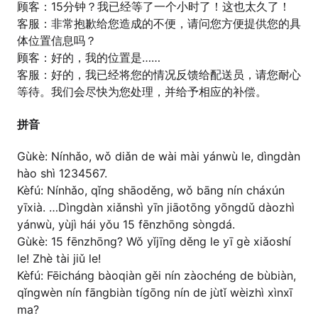
顾客：15分钟？我已经等了一个小时了！这也太久了！
客服：非常抱歉给您造成的不便，请问您方便提供您的具
体位置信息吗？
顾客：好的，我的位置是……
客服：好的，我已经将您的情况反馈给配送员，请您耐心
等待。我们会尽快为您处理，并给予相应的补偿。
拼音
Gùkè: Nínhǎo, wǒ diǎn de wài mài yánwù le, dìngdàn
hào shì 1234567.
Kèfú: Nínhǎo, qǐng shāoděng, wǒ bāng nín cháxún
yīxià. …Dìngdàn xiǎnshì yīn jiāotōng yōngdǔ dàozhì
yánwù, yùjì hái yǒu 15 fēnzhōng sòngdá.
Gùkè: 15 fēnzhōng? Wǒ yǐjīng děng le yī gè xiǎoshí
le! Zhè tài jiǔ le!
Kèfú: Fēicháng bàoqiàn gěi nín zàochéng de bùbiàn,
qǐngwèn nín fāngbiàn tígōng nín de jùtǐ wèizhì xìnxī
ma?