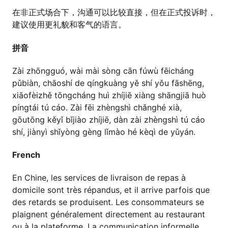
在非正式场合下，沟通可以比较直接，但在正式投诉时，
建议使用更礼貌和客气的语言。
拼音
Zài zhōngguó, wài mài sòng cān fúwù fēicháng
pǔbiàn, chāoshí de qíngkuàng yě shí yǒu fāshēng,
xiāofèizhě tōngcháng huì zhíjiē xiàng shāngjiā huò
píngtái tú cáo. Zài fēi zhèngshì chǎnghé xià,
gōutōng kěyǐ bǐjiào zhíjiē, dàn zài zhèngshì tú cáo
shí, jiànyì shǐyòng gèng lǐmào hé kèqì de yǔyán.
French
En Chine, les services de livraison de repas à
domicile sont très répandus, et il arrive parfois que
des retards se produisent. Les consommateurs se
plaignent généralement directement au restaurant
ou à la plateforme. La communication informelle