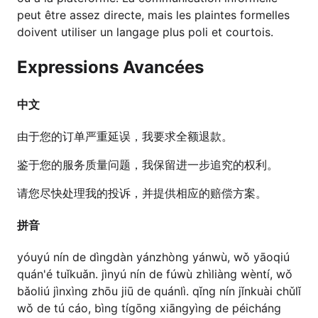
peut être assez directe, mais les plaintes formelles
doivent utiliser un langage plus poli et courtois.
Expressions Avancées
中文
由于您的订单严重延误，我要求全额退款。
鉴于您的服务质量问题，我保留进一步追究的权利。
请您尽快处理我的投诉，并提供相应的赔偿方案。
拼音
yóuyú nín de dìngdàn yánzhòng yánwù, wǒ yāoqiú
quán'é tuǐkuǎn. jìnyú nín de fúwù zhìliàng wèntí, wǒ
bǎoliú jìnxìng zhōu jiū de quánlì. qǐng nín jǐnkuài chǔlǐ
wǒ de tú cáo, bìng tígōng xiāngyìng de péicháng