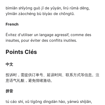
bìmiǎn shǐyòng guò jī de yǔyán, lìrú rǔmà děng,
yǐmiǎn zàochéng bù bìyào de chōngtū.
French
Évitez d'utiliser un langage agressif, comme des
insultes, pour éviter des conflits inutiles.
Points Clés
中文
投诉时，需提供订单号、延误时间、联系方式等信息。注
意语气礼貌，避免情绪激动。
拼音
tú cáo shí, xū tígōng dìngdàn hào, yánwù shíjiān,