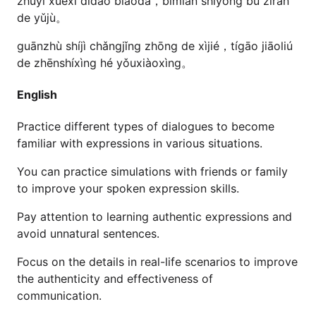
zhùyì xuéxí dìdào biǎodá，bìmiǎn shǐyòng bù zìrán
de yǔjù。
guānzhù shíjì chǎngjǐng zhōng de xìjié，tígāo jiāoliú
de zhēnshíxìng hé yǒuxiàoxìng。
English
Practice different types of dialogues to become
familiar with expressions in various situations.
You can practice simulations with friends or family
to improve your spoken expression skills.
Pay attention to learning authentic expressions and
avoid unnatural sentences.
Focus on the details in real-life scenarios to improve
the authenticity and effectiveness of
communication.