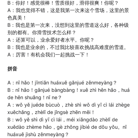
B：你好！感觉很棒！雪质很好，滑得很爽！你呢？
A：我也觉得不错，这是我第一次来这个雪场，这里的景
色真美！
B：我也是第一次来，没想到这里的雪道这么好，各种级
别的都有。你滑雪技术怎么样？
A：还算可以，业余爱好者水平。你呢？
B：我也是业余的，不过我比较喜欢挑战高难度的雪道。
A：厉害！有机会我们一起挑战一下！
拼音
A：nǐ hǎo！jīntiān huáxuě gǎnjué zěnmeyàng？
B：nǐ hǎo！gǎnjué bàngbàng！xuě zhì hěn hǎo，huá
de hěn shuǎng！nǐ ne？
A：wǒ yě juéde bùcuò，zhè shì wǒ dì yī cì lái zhège
xuěchǎng，zhèlǐ de jǐngsè zhēn měi！
B：wǒ yě shì dì yī cì lái，méi xiǎngdào zhèlǐ de
xuědào zhème hǎo，gè zhǒng jíbié de dōu yǒu。nǐ
huáxuě jìshù zěnmeyàng？