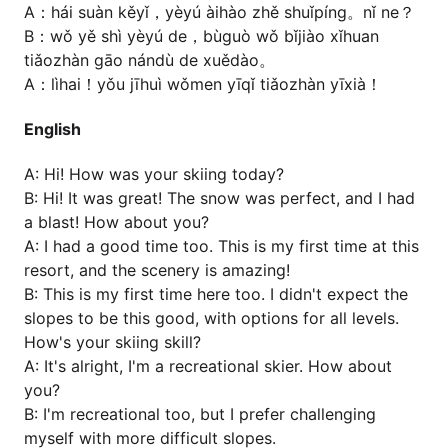
A：hái suàn kěyǐ，yèyú àihào zhě shuǐpíng。nǐ ne？
B：wǒ yě shì yèyú de，bùguò wǒ bǐjiào xǐhuan
tiǎozhàn gāo nándù de xuědào。
A：lìhai！yǒu jīhuì wǒmen yīqǐ tiǎozhàn yīxià！
English
A: Hi! How was your skiing today?
B: Hi! It was great! The snow was perfect, and I had
a blast! How about you?
A: I had a good time too. This is my first time at this
resort, and the scenery is amazing!
B: This is my first time here too. I didn't expect the
slopes to be this good, with options for all levels.
How's your skiing skill?
A: It's alright, I'm a recreational skier. How about
you?
B: I'm recreational too, but I prefer challenging
myself with more difficult slopes.