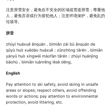
注意滑雪安全，避免在不安全的区域或雪道滑雪；尊重他
人，避免言语或行为冒犯他人；注意环境保护，避免乱扔
垃圾等。
拼音
zhùyì huáxuě ānquán，bìmiǎn zài bù ānquán de
qūyù huò xuědào huáxuě；zūnzhòng tārén，bìmiǎn
yányǔ huò xíngwéi màofàn tārén；zhùyì huánjìng
bǎohù，bìmiǎn luànrēng lèsè děng。
English
Pay attention to ski safety, avoid skiing in unsafe
areas or slopes; respect others, avoid offending
words or actions; pay attention to environmental
protection, avoid littering, etc.