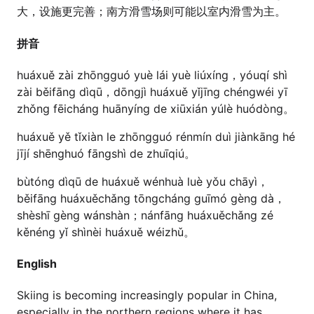
大，设施更完善；南方滑雪场则可能以室内滑雪为主。
拼音
huáxuě zài zhōngguó yuè lái yuè liúxíng，yóuqí shì
zài běifāng dìqū，dōngjì huáxuě yǐjīng chéngwéi yī
zhǒng fēicháng huānyíng de xiūxián yúlè huódòng。
huáxuě yě tǐxiàn le zhōngguó rénmín duì jiànkāng hé
jījí shēnghuó fāngshì de zhuīqiú。
bùtóng dìqū de huáxuě wénhuà luè yǒu chāyì，
běifāng huáxuěchǎng tōngcháng guīmó gèng dà，
shèshī gèng wánshàn；nánfāng huáxuěchǎng zé
kěnéng yǐ shìnèi huáxuě wéizhǔ。
English
Skiing is becoming increasingly popular in China,
especially in the northern regions where it has