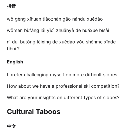
拼音
wǒ gèng xǐhuan tiǎozhàn gāo nándù xuědào
wǒmen bùfáng lái yīcì zhuānyè de huáxuě bǐsài
nǐ duì bùtóng lèixíng de xuědào yǒu shénme xīnde
tǐhuì？
English
I prefer challenging myself on more difficult slopes.
How about we have a professional ski competition?
What are your insights on different types of slopes?
Cultural Taboos
中文