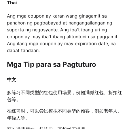
Thai
Ang mga coupon ay karaniwang ginagamit sa
panahon ng pagbabayad at nangangailangan ng
suporta ng negosyante. Ang iba't ibang uri ng
coupon ay may iba't ibang alituntunin sa paggamit.
Ang ilang mga coupon ay may expiration date, na
dapat tandaan.
Mga Tip para sa Pagtuturo
中文
多练习不同类型的红包使用场景，例如满减红包、折扣红
包等。
在练习时，可以尝试模拟不同类型的顾客，例如老年人、
年轻人等。