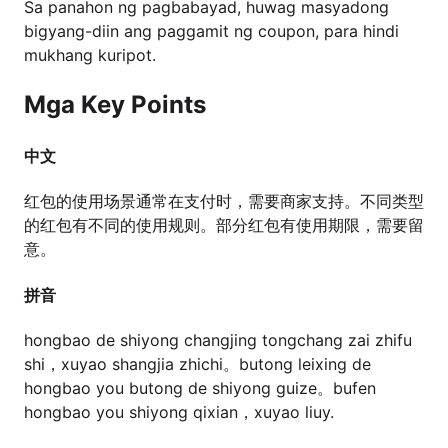
Sa panahon ng pagbabayad, huwag masyadong
bigyang-diin ang paggamit ng coupon, para hindi
mukhang kuripot.
Mga Key Points
中文
红包的使用场景通常在支付时，需要商家支持。不同类型
的红包有不同的使用规则。部分红包有使用期限，需要留
意。
拼音
hongbao de shiyong changjing tongchang zai zhifu
shi，xuyao shangjia zhichi。butong leixing de
hongbao you butong de shiyong guize。bufen
hongbao you shiyong qixian，xuyao liuy.