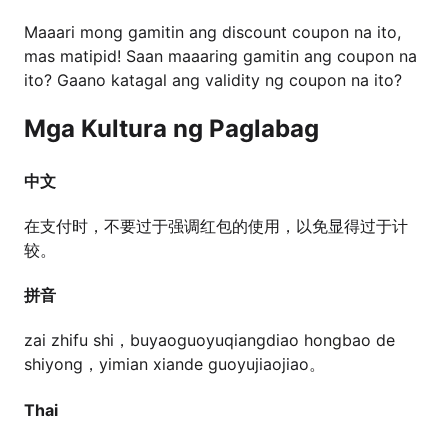
Maaari mong gamitin ang discount coupon na ito,
mas matipid! Saan maaaring gamitin ang coupon na
ito? Gaano katagal ang validity ng coupon na ito?
Mga Kultura ng Paglabag
中文
在支付时，不要过于强调红包的使用，以免显得过于计
较。
拼音
zai zhifu shi，buyaoguoyuqiangdiao hongbao de
shiyong，yimian xiande guoyujiaojiao。
Thai