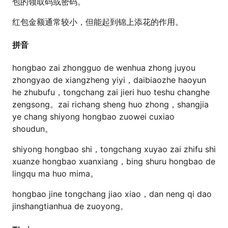
包的领取码或密码。
红包金额通常较小，但能起到锦上添花的作用。
拼音
hongbao zai zhongguo de wenhua zhong juyou
zhongyao de xiangzheng yiyi，daibiaozhe haoyun
he zhubufu，tongchang zai jieri huo teshu changhe
zengsong。zai richang sheng huo zhong，shangjia
ye chang shiyong hongbao zuowei cuxiao
shoudun。
shiyong hongbao shi，tongchang xuyao zai zhifu shi
xuanze hongbao xuanxiang，bing shuru hongbao de
lingqu ma huo mima。
hongbao jine tongchang jiao xiao，dan neng qi dao
jinshangtianhua de zuoyong。