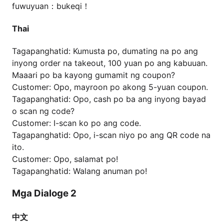
fuwuyuan：bukeqi！
Thai
Tagapanghatid: Kumusta po, dumating na po ang
inyong order na takeout, 100 yuan po ang kabuuan.
Maaari po ba kayong gumamit ng coupon?
Customer: Opo, mayroon po akong 5-yuan coupon.
Tagapanghatid: Opo, cash po ba ang inyong bayad
o scan ng code?
Customer: I-scan ko po ang code.
Tagapanghatid: Opo, i-scan niyo po ang QR code na
ito.
Customer: Opo, salamat po!
Tagapanghatid: Walang anuman po!
Mga Dialoge 2
中文