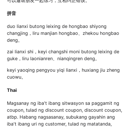
可以邀请朋友一起练习，互相纠正错误。
拼音
duo lianxi butong leixing de hongbao shiyong
changjing，liru manjian hongbao、zhekou hongbao
deng。
zai lianxi shi，keyi changshi moni butong leixing de
guke，liru laonianren、nianqingren deng。
keyi yaoqing pengyou yiqi lianxi，huxiang jiu zheng
cuowu。
Thai
Magsanay ng iba't ibang sitwasyon sa paggamit ng
coupon, tulad ng discount coupon, discount coupon,
atbp. Habang nagsasanay, subukang gayahin ang
iba't ibang uri ng customer, tulad ng matatanda,