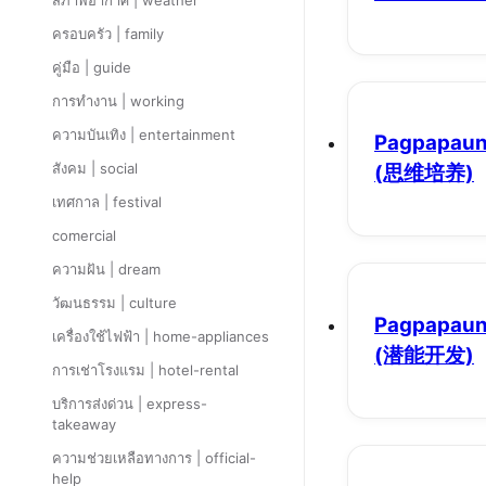
สภาพอากาศ | weather
ครอบครัว | family
คู่มือ | guide
การทำงาน | working
ความบันเทิง | entertainment
Pagpapaunl
สังคม | social
(思维培养)
เทศกาล | festival
comercial
ความฝัน | dream
วัฒนธรรม | culture
Pagpapaunl
เครื่องใช้ไฟฟ้า | home-appliances
(潜能开发)
การเช่าโรงแรม | hotel-rental
บริการส่งด่วน | express-
takeaway
ความช่วยเหลือทางการ | official-
help