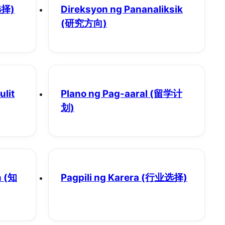
择)
Direksyon ng Pananaliksik
(研究方向)
lit
Plano ng Pag-aaral
(留学计
划)
n
(知
Pagpili ng Karera
(行业选择)