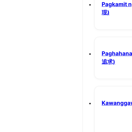
Pagkamit n
现)
Paghahanap
追求)
Kawangga