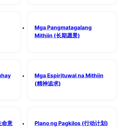
Mga Pangmatagalang
Mithiin
(长期愿景)
uhay
Mga Espirituwal na Mithiin
(精神追求)
生命意
Plano ng Pagkilos
(行动计划)