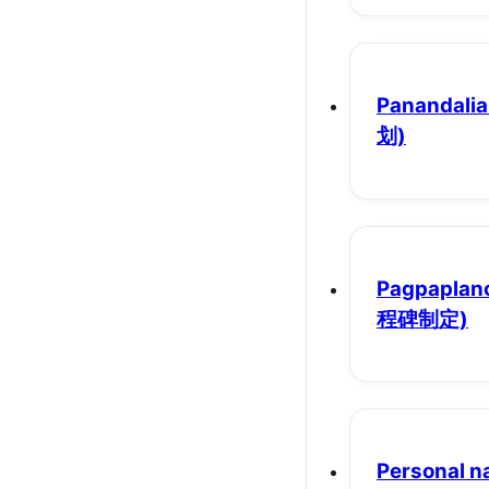
Panandalia
划)
Pagpaplano
程碑制定)
Personal n