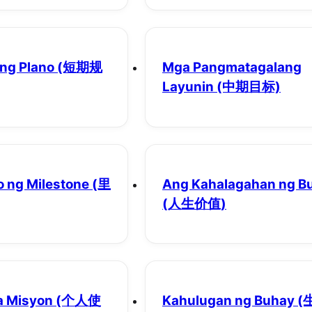
ng Plano
(短期规
Mga Pangmatagalang
Layunin
(中期目标)
 ng Milestone
(里
Ang Kahalagahan ng B
(人生价值)
a Misyon
(个人使
Kahulugan ng Buhay
(