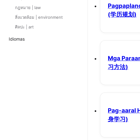
Pagpaplan
กฎหมาย | law
(学历规划)
สิ่งแวดล้อม | environment
ศิลปะ | art
Idiomas
Mga Paraan
习方法)
Pag-aaral
身学习)