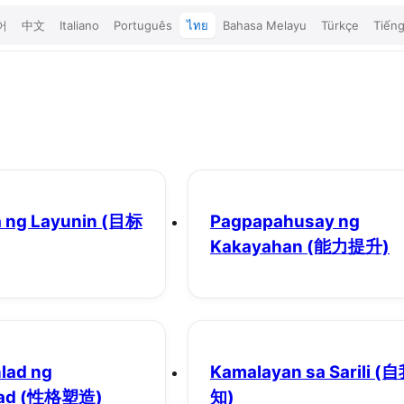
어
中文
Italiano
Português
ไทย
Bahasa Melayu
Türkçe
Tiếng
 ng Layunin
(目标
Pagpapahusay ng
Kakayahan
(能力提升)
lad ng
Kamalayan sa Sarili
(自
ad
(性格塑造)
知)