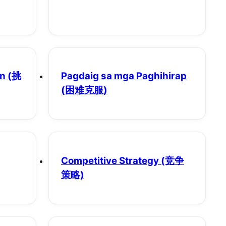
on
(挑
Pagdaig sa mga Paghihirap
(困难克服)
Competitive Strategy
(竞争
策略)