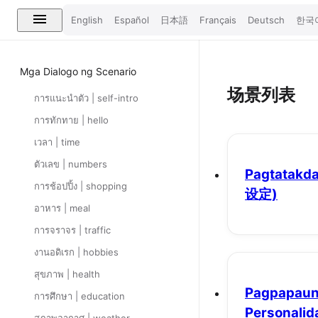
English
Español
日本語
Français
Deutsch
한국
Mga Dialogo ng Scenario
场景列表
การแนะนำตัว | self-intro
การทักทาย | hello
เวลา | time
ตัวเลข | numbers
Pagtatakda
การช้อปปิ้ง | shopping
设定)
อาหาร | meal
การจราจร | traffic
งานอดิเรก | hobbies
สุขภาพ | health
Pagpapaun
การศึกษา | education
Personalid