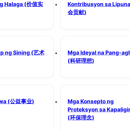
g Halaga
(价值实
Kontribusyon sa Lipun
会贡献)
 ng Sining
(艺术
Mga Ideyal na Pang-a
(科研理想)
wa
(公益事业)
Mga Konsepto ng
Proteksyon sa Kapaligi
(环保理念)