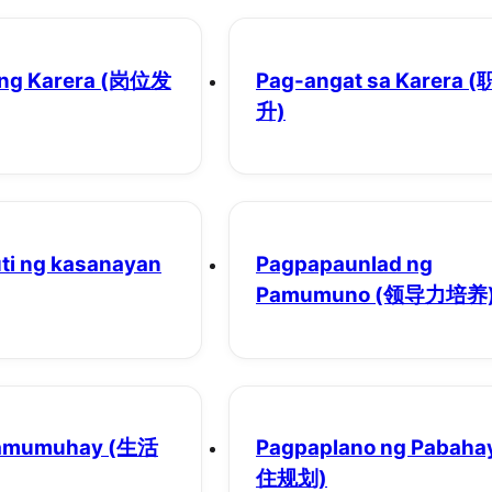
ng Karera
(岗位发
Pag-angat sa Karera
(
升)
ti ng kasanayan
Pagpapaunlad ng
Pamumuno
(领导力培养
 pamumuhay
(生活
Pagpaplano ng Pabaha
住规划)