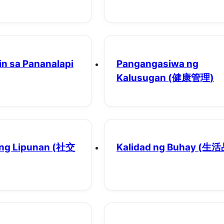
n sa Pananalapi
Pangangasiwa ng
Kalusugan
(健康管理)
ng Lipunan
(社交
Kalidad ng Buhay
(生活