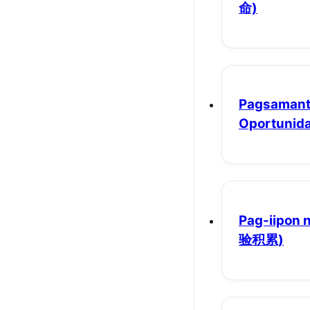
命)
Pagsamant
Oportunid
Pag-iipon 
验积累)