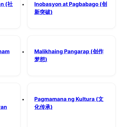
an
(社
Inobasyon at Pagbabago
(创
新突破)
gham
Malikhaing Pangarap
(创作
梦想)
Pagmamana ng Kultura
(文
ran
化传承)