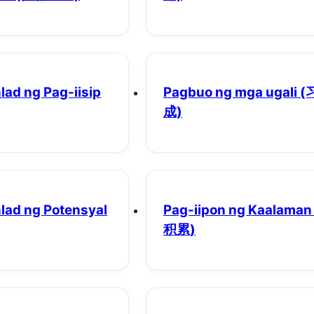
ad ng Pag-iisip
Pagbuo ng mga ugali
(
成)
ad ng Potensyal
Pag-iipon ng Kaalaman
积累)