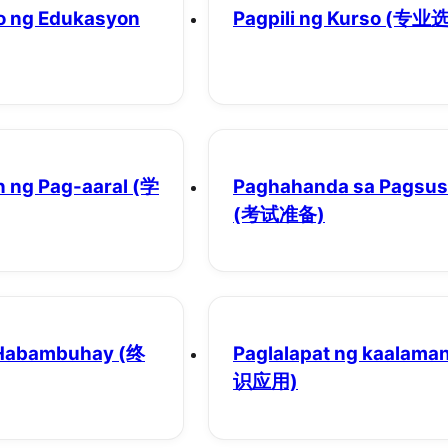
o ng Edukasyon
Pagpili ng Kurso
(专业选
 ng Pag-aaral
(学
Paghahanda sa Pagsusu
(考试准备)
 Habambuhay
(终
Paglalapat ng kaalama
识应用)