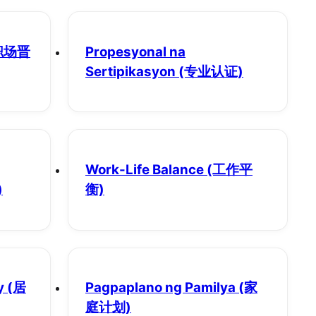
职场晋
Propesyonal na
Sertipikasyon
(专业认证)
Work-Life Balance
(工作平
)
衡)
y
(居
Pagpaplano ng Pamilya
(家
庭计划)