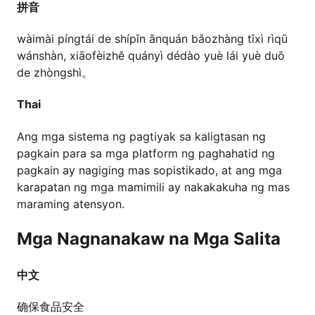
拼音
wàimài píngtái de shípǐn ānquán bǎozhàng tǐxì rìqū
wánshàn, xiāofèizhě quányì dédào yuè lái yuè duō
de zhòngshì。
Thai
Ang mga sistema ng pagtiyak sa kaligtasan ng
pagkain para sa mga platform ng paghahatid ng
pagkain ay nagiging mas sopistikado, at ang mga
karapatan ng mga mamimili ay nakakakuha ng mas
maraming atensyon.
Mga Nagnanakaw na Mga Salita
中文
确保食品安全