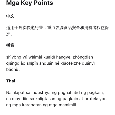
Mga Key Points
中文
适用于外卖快递行业，重点强调食品安全和消费者权益保
护。
拼音
shìyòng yú wàimài kuàidì hángyè, zhòngdiǎn
qiángdiào shípǐn ānquán hé xiāofèizhě quányì
bǎohù。
Thai
Nalalapat sa industriya ng paghahatid ng pagkain,
na may diin sa kaligtasan ng pagkain at proteksyon
ng mga karapatan ng mga mamimili.