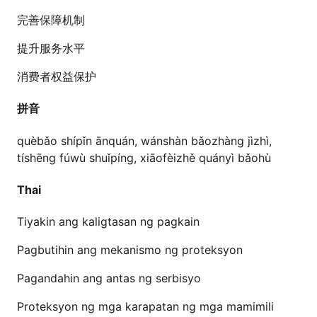
完善保障机制
提升服务水平
消费者权益保护
拼音
quèbǎo shípǐn ānquán, wánshàn bǎozhàng jìzhì,
tíshēng fúwù shuǐpíng, xiāofèizhě quányì bǎohù
Thai
Tiyakin ang kaligtasan ng pagkain
Pagbutihin ang mekanismo ng proteksyon
Pagandahin ang antas ng serbisyo
Proteksyon ng mga karapatan ng mga mamimili