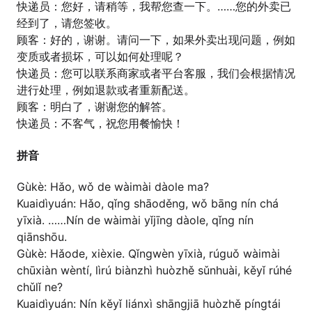
快递员：您好，请稍等，我帮您查一下。……您的外卖已
经到了，请您签收。
顾客：好的，谢谢。请问一下，如果外卖出现问题，例如
变质或者损坏，可以如何处理呢？
快递员：您可以联系商家或者平台客服，我们会根据情况
进行处理，例如退款或者重新配送。
顾客：明白了，谢谢您的解答。
快递员：不客气，祝您用餐愉快！
拼音
Gùkè: Hǎo, wǒ de wàimài dàole ma?
Kuaidìyuán: Hǎo, qǐng shāoděng, wǒ bāng nín chá
yīxià. ……Nín de wàimài yǐjīng dàole, qǐng nín
qiānshōu.
Gùkè: Hǎode, xièxie. Qǐngwèn yīxià, rúguǒ wàimài
chūxiàn wèntí, lìrú biànzhì huòzhě sǔnhuài, kěyǐ rúhé
chǔlǐ ne?
Kuaidìyuán: Nín kěyǐ liánxì shāngjiā huòzhě píngtái