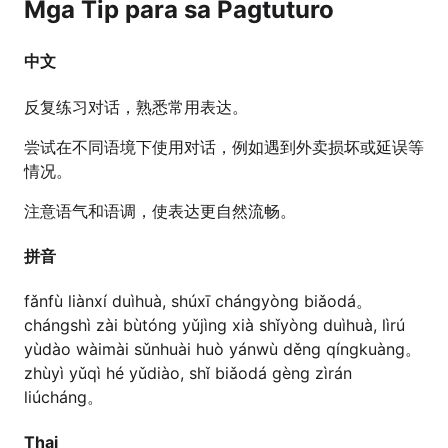
Mga Tip para sa Pagtuturo
中文
反复练习对话，熟悉常用表达。
尝试在不同语境下使用对话，例如遇到外卖损坏或延误等
情况。
注意语气和语调，使表达更自然流畅。
拼音
fǎnfù liànxí duìhuà, shúxī chángyòng biǎodá。
chángshì zài bùtóng yǔjìng xià shǐyòng duìhuà, lìrú
yùdào wàimài sǔnhuài huò yánwù děng qíngkuàng。
zhùyì yǔqì hé yǔdiào, shǐ biǎodá gèng zìrán
liúcháng。
Thai