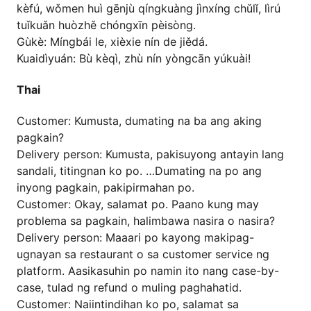
kèfú, wǒmen huì gēnjù qíngkuàng jìnxíng chǔlǐ, lìrú
tuǐkuǎn huòzhě chóngxīn pèisòng.
Gùkè: Míngbái le, xièxie nín de jiědá.
Kuaidìyuán: Bù kèqì, zhù nín yòngcān yúkuài!
Thai
Customer: Kumusta, dumating na ba ang aking
pagkain?
Delivery person: Kumusta, pakisuyong antayin lang
sandali, titingnan ko po. …Dumating na po ang
inyong pagkain, pakipirmahan po.
Customer: Okay, salamat po. Paano kung may
problema sa pagkain, halimbawa nasira o nasira?
Delivery person: Maaari po kayong makipag-
ugnayan sa restaurant o sa customer service ng
platform. Aasikasuhin po namin ito nang case-by-
case, tulad ng refund o muling paghahatid.
Customer: Naiintindihan ko po, salamat sa