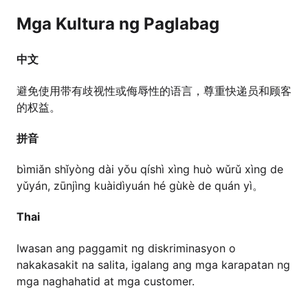
Mga Kultura ng Paglabag
中文
避免使用带有歧视性或侮辱性的语言，尊重快递员和顾客
的权益。
拼音
bìmiǎn shǐyòng dài yǒu qíshì xìng huò wǔrǔ xìng de
yǔyán, zūnjìng kuàidìyuán hé gùkè de quán yì。
Thai
Iwasan ang paggamit ng diskriminasyon o
nakakasakit na salita, igalang ang mga karapatan ng
mga naghahatid at mga customer.