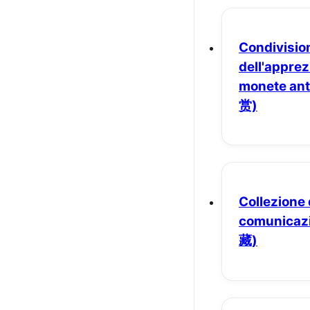
Condivisio
dell'appre
monete ant
赏)
Collezione 
comunicaz
藏)