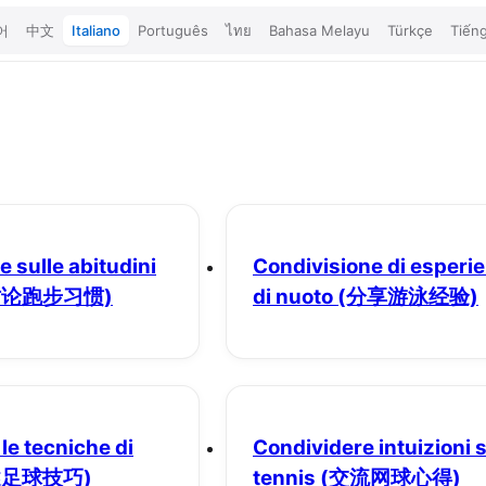
어
中文
Italiano
Português
ไทย
Bahasa Melayu
Türkçe
Tiếng
 sulle abitudini
Condivisione di esperi
讨论跑步习惯)
di nuoto
(分享游泳经验)
le tecniche di
Condividere intuizioni 
述足球技巧)
tennis
(交流网球心得)