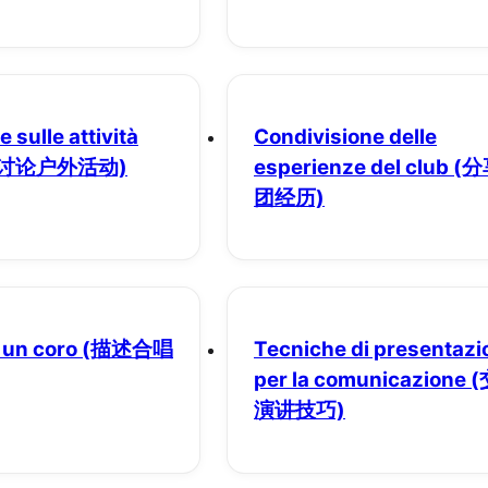
 sulle attività
Condivisione delle
(讨论户外活动)
esperienze del club
(
团经历)
 un coro
(描述合唱
Tecniche di presentazi
per la comunicazione
(
演讲技巧)