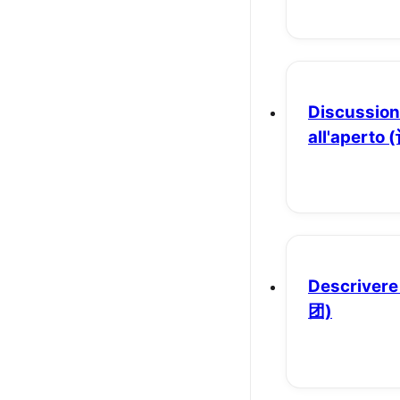
Discussione
all'aperto
Descrivere
团)