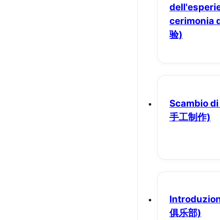
dell'esperi
cerimonia d
验)
Scambio di
手工制作)
Introduzion
俱乐部)