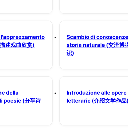
 l'apprezzamento
Scambio di conoscenze
(描述戏曲欣赏)
storia naturale
(交流博
识)
e della
Introduzione alle opere
i poesie
(分享诗
letterarie
(介绍文学作品