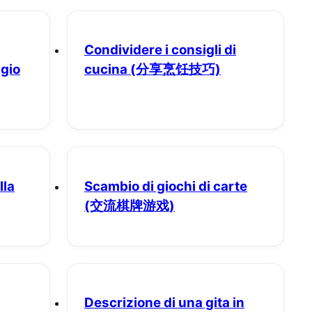
Condividere i consigli di
ggio
cucina
(分享烹饪技巧)
lla
Scambio di giochi di carte
(交流棋牌游戏)
Descrizione di una gita in