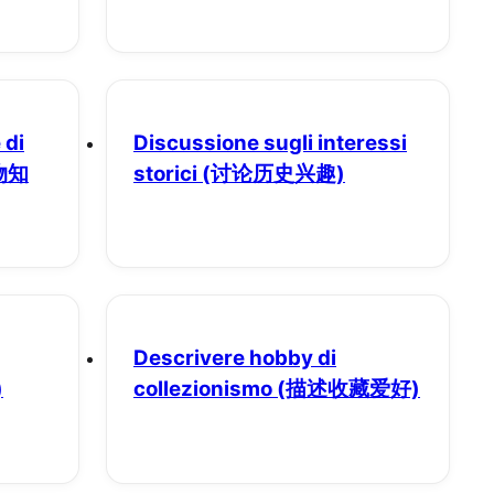
 di
Discussione sugli interessi
物知
storici
(讨论历史兴趣)
Descrivere hobby di
)
collezionismo
(描述收藏爱好)