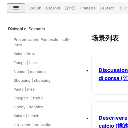
English
Español
日本語
Français
Deutsch
한국
Dialoghi di Scenario
场景列表
Presentazione Personale | self-
intro
Saluti | hello
Tempo | time
Discussione
Numeri | numbers
di corsa
(
Shopping | shopping
Pasto | meal
Trasporti | traffic
Hobby | hobbies
Salute | health
Descrivere 
Istruzione | education
calcio
(描