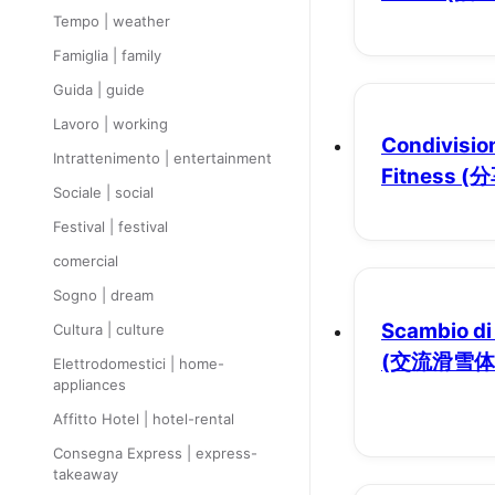
Tempo | weather
Famiglia | family
Guida | guide
Lavoro | working
Condivision
Intrattenimento | entertainment
Fitness
(
Sociale | social
Festival | festival
comercial
Sogno | dream
Scambio di 
Cultura | culture
(交流滑雪体
Elettrodomestici | home-
appliances
Affitto Hotel | hotel-rental
Consegna Express | express-
takeaway