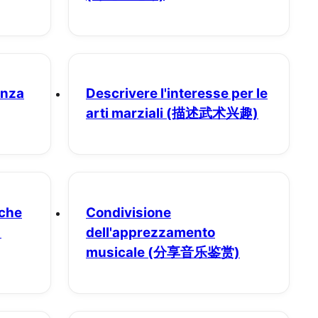
enza
Descrivere l'interesse per le
arti marziali
(描述武术兴趣)
iche
Condivisione
)
dell'apprezzamento
musicale
(分享音乐鉴赏)