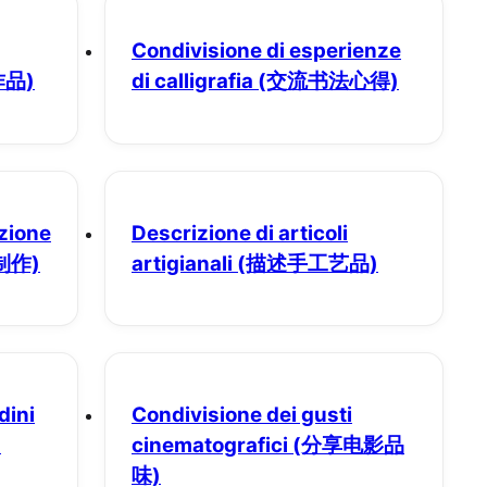
Condivisione di esperienze
品)
di calligrafia
(交流书法心得)
uzione
Descrizione di articoli
制作)
artigianali
(描述手工艺品)
dini
Condivisione dei gusti
)
cinematografici
(分享电影品
味)