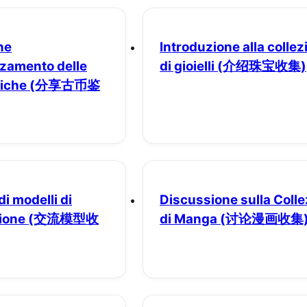
ne
Introduzione alla collez
zzamento delle
di gioielli
(介绍珠宝收集)
iche
(分享古币鉴
di modelli di
Discussione sulla Coll
ione
(交流模型收
di Manga
(讨论漫画收集