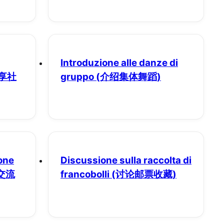
Introduzione alle danze di
分享社
gruppo
(介绍集体舞蹈)
one
Discussione sulla raccolta di
交流
francobolli
(讨论邮票收藏)