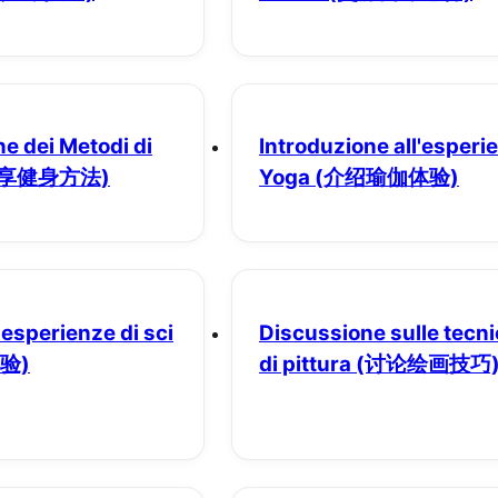
e dei Metodi di
Introduzione all'esperi
分享健身方法)
Yoga
(介绍瑜伽体验)
esperienze di sci
Discussione sulle tecn
验)
di pittura
(讨论绘画技巧