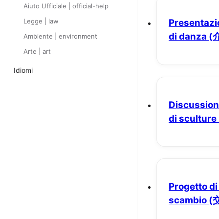
Aiuto Ufficiale | official-help
Legge | law
Presentazio
di danza
(
Ambiente | environment
Arte | art
Idiomi
Discussion
di sculture
Progetto di
scambio
(