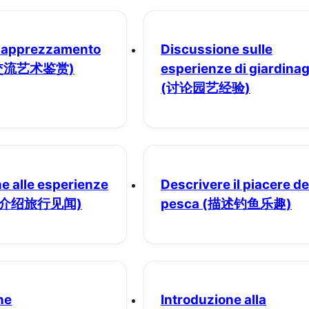
i apprezzamento
Discussione sulle
交流艺术鉴赏)
esperienze di giardina
(讨论园艺经验)
e alle esperienze
Descrivere il piacere de
(介绍旅行见闻)
pesca
(描述钓鱼乐趣)
ne
Introduzione alla