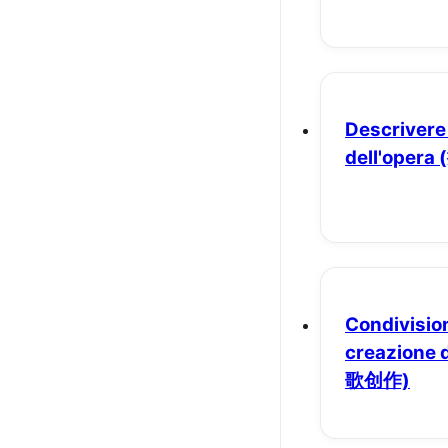
Descrivere
dell'opera
Condivision
creazione d
歌创作)