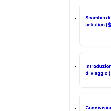
Scambio d
artistico
(
Introduzion
di viaggio
Condivisio