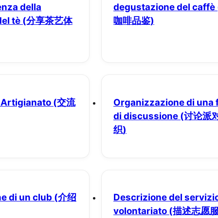
enza della
degustazione del caffè
el tè
(分享茶艺体
咖啡品鉴)
 Artigianato
(交流
Organizzazione di una 
di discussione
(讨论派
织)
e di un club
(介绍
Descrizione del servizio
volontariato
(描述志愿服