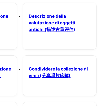
ione
Descrizione della
valutazione di oggetti
antichi
(描述古董评估)
ezione
Condividere la collezione di
)
vinili
(分享唱片珍藏)