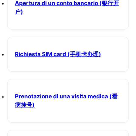
Apertura di un conto bancario
(银行开
户)
Richiesta SIM card
(手机卡办理)
Prenotazione di una visita medica
(看
病挂号)