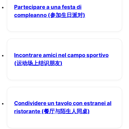
Partecipare a una festa di
compleanno
(参加生日派对)
Incontrare amici nel campo sportivo
(运动场上结识朋友)
Condividere un tavolo con estranei al
ristorante
(餐厅与陌生人同桌)