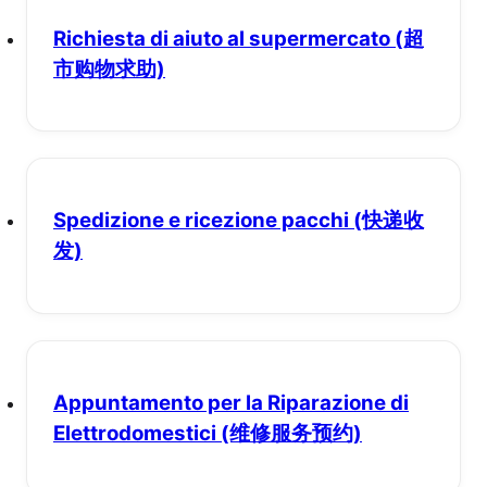
Richiesta di aiuto al supermercato
(超
市购物求助)
Spedizione e ricezione pacchi
(快递收
发)
Appuntamento per la Riparazione di
Elettrodomestici
(维修服务预约)