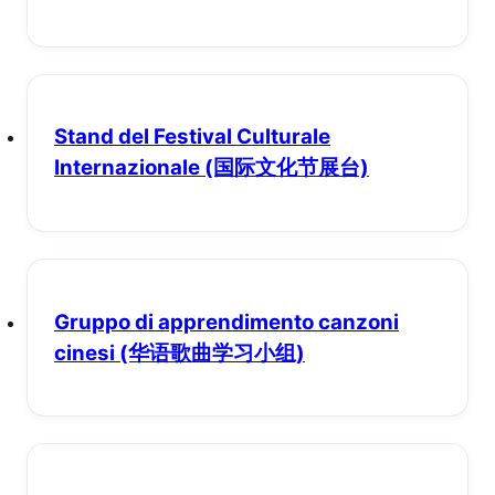
Stand del Festival Culturale
Internazionale
(国际文化节展台)
Gruppo di apprendimento canzoni
cinesi
(华语歌曲学习小组)